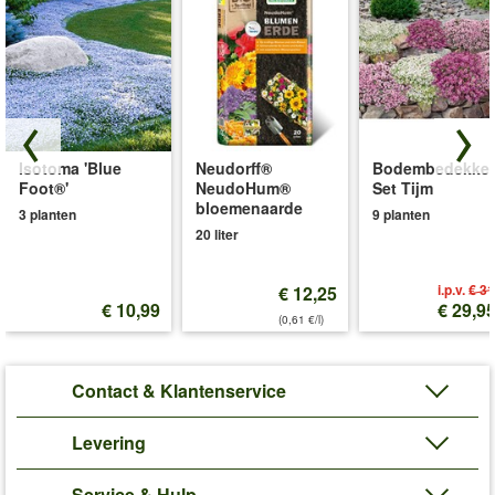
Isotoma 'Blue
Neudorff®
Bodembedekker
Foot®'
NeudoHum®
Set Tijm
bloemenaarde
3 planten
9 planten
20 liter
i.p.v.
€ 31
€ 12,25
€ 10,99
€ 29,9
(0,61 €/l)
Contact & Klantenservice
Levering
Service & Hulp