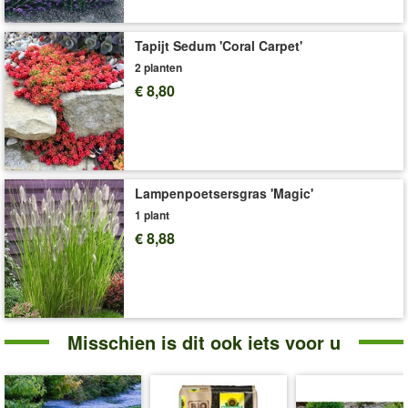
zonnige tot halfschaduwrijke, beschutte standplaats met goed
doorlatende grond. De vaste planten bloeien van juli tot
augustus, bereiken een hoogte van ongeveer 40 cm en zijn
Tapijt Sedum 'Coral Carpet'
eenvoudig te verzorgen. Regelmatig water geven en
2 planten
bemesten (bijvoorbeeld met
COMPO® complete
€ 8,80
plantenmeststof “Onze beste”
art. nr.
8418
) tijdens het
groeiseizoen stimuleert een rijke, uitbundige bloei.
Art.nr.:
9534
Levering omvat:
bol
Lampenpoetsersgras 'Magic'
'Agapanthus'
Plant- en Verzorgingstips
1 plant
€ 8,88
Misschien is dit ook iets voor u