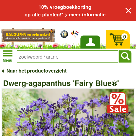
10% vroegboekkorting
op alle planten!*
> meer informatie
0
Inloggen
Menu
Naar het productoverzicht
Dwerg-agapanthus 'Fairy Blue®'