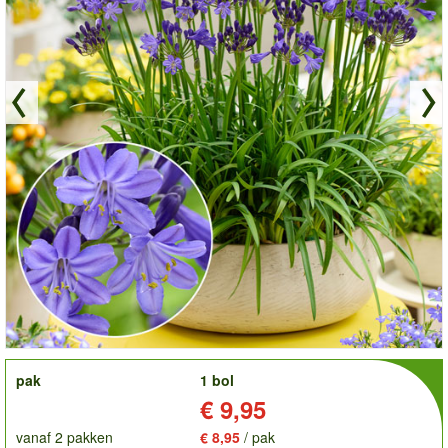
order
pak
1 bol
Prijs:
€ 9,95
vanaf 2 pakken
€ 8,95
/ pak