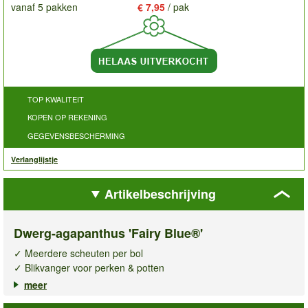
vanaf 5 pakken
€ 7,95
/ pak
TOP KWALITEIT
KOPEN OP REKENING
GEGEVENSBESCHERMING
Verlanglijstje
Artikelbeschrijving
Dwerg-agapanthus 'Fairy Blue®'
✓ Meerdere scheuten per bol
✓ Blikvanger voor perken & potten
✓ Onderhoudsarme bloemenzee
meer
De
Dwerg-agapanthus Fairy Blue®
is een elegante vaste