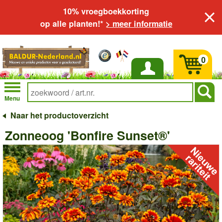
10% vroegboekkorting
op alle planten!*
> meer informatie
0
Inloggen
Menu
Naar het productoverzicht
Zonneoog 'Bonfire Sunset®'