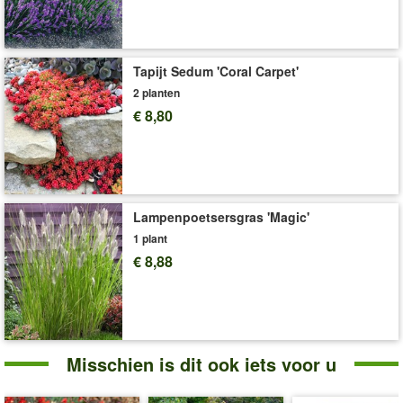
Art.nr.:
9488
Levering omvat:
9x9 cm-pot
'Zonneoog'
Plant- en Verzorgingstips
Tapijt Sedum 'Coral Carpet'
2 planten
€ 8,80
Lampenpoetsersgras 'Magic'
1 plant
€ 8,88
Misschien is dit ook iets voor u