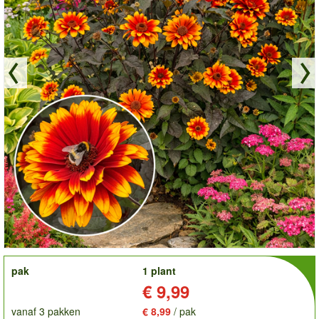
order
pak
1 plant
Prijs:
€ 9,99
vanaf 3 pakken
€ 8,99
/ pak