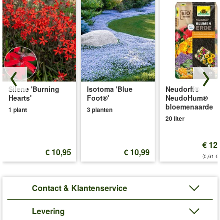
Silene 'Burning
Isotoma 'Blue
Neudorff®
Hearts'
Foot®'
NeudoHum®
bloemenaarde
1 plant
3 planten
20 liter
€ 12
€ 10,95
€ 10,99
(0,61 €/
Contact & Klantenservice
Levering