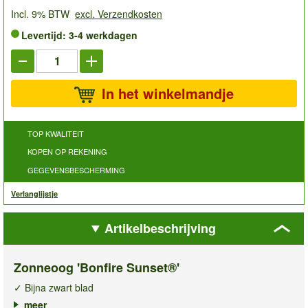
Incl. 9% BTW
excl. Verzendkosten
Levertijd: 3-4 werkdagen
In het winkelmandje
TOP KWALITEIT
KOPEN OP REKENING
GEGEVENSBESCHERMING
Verlanglijstje
Artikelbeschrijving
Zonneoog 'Bonfire Sunset®'
✓ Bijna zwart blad
✓ Tweekleurige, gevulde bloemen
meer