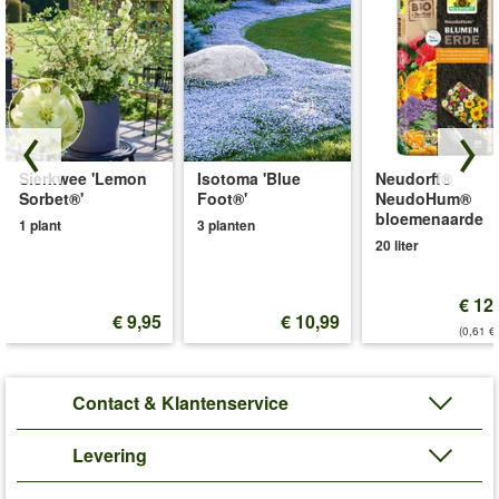
Sierkwee 'Lemon
Isotoma 'Blue
Neudorff®
Sorbet®'
Foot®'
NeudoHum®
bloemenaarde
1 plant
3 planten
20 liter
€ 12
€ 9,95
€ 10,99
(0,61 €/
Contact & Klantenservice
Levering