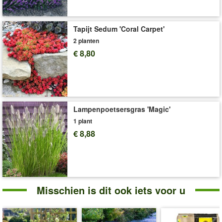
Levering omvat:
9x9 cm-pot
'Thalictrum 'Anne''
Plant- en Verzorgingstips
Tapijt Sedum 'Coral Carpet'
2 planten
€ 8,80
Lampenpoetsersgras 'Magic'
1 plant
€ 8,88
Misschien is dit ook iets voor u