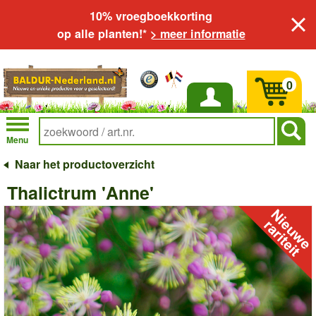
10% vroegboekkorting
op alle planten!*
> meer informatie
0
Inloggen
Menu
Naar het productoverzicht
Thalictrum 'Anne'