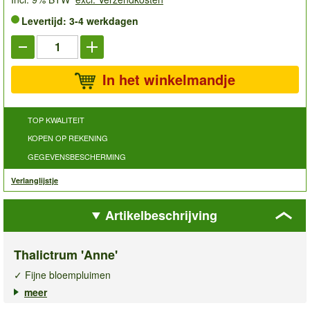
Levertijd: 3-4 werkdagen
In het winkelmandje
TOP KWALITEIT
KOPEN OP REKENING
GEGEVENSBESCHERMING
Verlanglijstje
Artikelbeschrijving
Thalictrum 'Anne'
✓ Fijne bloempluimen
✓ Sprookjesachtige sierwaarde voor borders
meer
✓ Winterhard & robuust