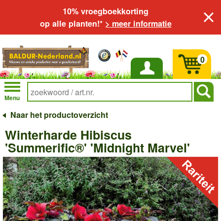
10% vroegboekkorting
op alle planten!*
> meer informatie
0
Inloggen
Menu
Naar het productoverzicht
Winterharde Hibiscus
'Summerific®' 'Midnight Marvel'