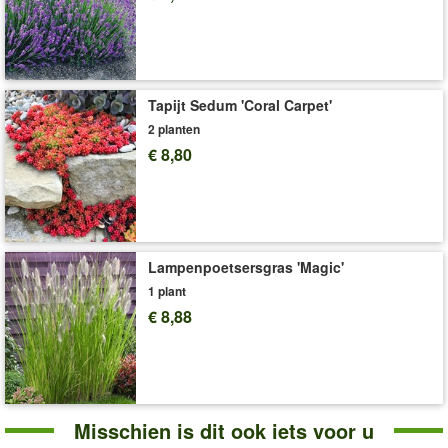
Voor extra rijke bloei en krachtige groei adviseren
wij
SUBSTRAL® langwerkende meststof voor bloeiende
planten
(art.nr.
8827
).
Art.nr.:
1368
Tapijt Sedum 'Coral Carpet'
Levering omvat:
9x9 cm-pot
2 planten
'Hibiscus'
Plant- en Verzorgingstips
€ 8,80
Lampenpoetsersgras 'Magic'
1 plant
€ 8,88
Misschien is dit ook iets voor u