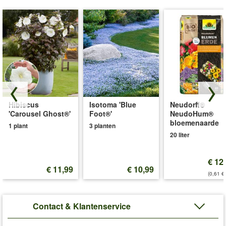
Hibiscus
Isotoma 'Blue
Neudorff®
'Carousel Ghost®'
Foot®'
NeudoHum®
bloemenaarde
1 plant
3 planten
20 liter
€ 12
€ 11,99
€ 10,99
(0,61 €/
Contact & Klantenservice