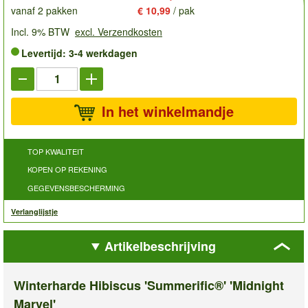
vanaf 2 pakken
€ 10,99
/ pak
Incl. 9% BTW
excl. Verzendkosten
Levertijd: 3-4 werkdagen
In het winkelmandje
TOP KWALITEIT
KOPEN OP REKENING
GEGEVENSBESCHERMING
Verlanglijstje
Artikelbeschrijving
Winterharde Hibiscus 'Summerific®' 'Midnight
Marvel'