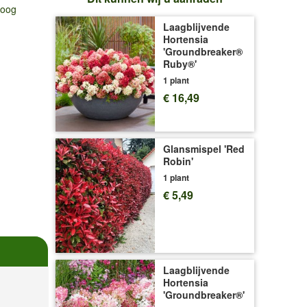
hoog
Laagblijvende
Hortensia
'Groundbreaker®
Ruby®'
1 plant
€ 16,49
Glansmispel 'Red
Robin'
1 plant
€ 5,49
Laagblijvende
Hortensia
'Groundbreaker®'