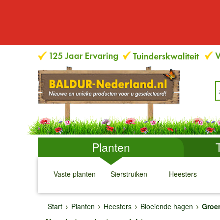
Planten
Vaste planten
Sierstruiken
Heesters
↓
↓
↓
↓
Start
Planten
Heesters
Bloeiende hagen
Groe