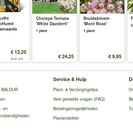
rff®
Choisya Ternata
Bruidsbloem
oHum®
'White Dazzler®'
'Mont Rose'
6
menaarde
1 plant
1 plant
€ 12,25
€ 24,25
€ 9,95
(0,61 €/l)
Service & Hulp
D
ij BALDUR
Plant- & Verzorgingstips
O
ten
Veel gestelde vragen (FAQ)
Be
g- en
Betalingsmogelijkheden
To
omstandigheden
Plantendokter