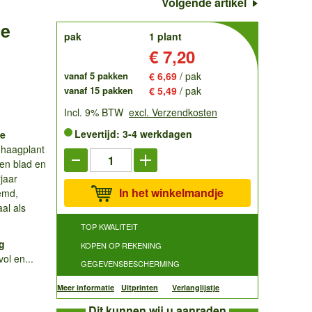
Volgende artikel
de
order
pak
1 plant
Prijs:
€ 7,20
vanaf 5 pakken
€ 6,69
/ pak
vanaf 15 pakken
€ 5,49
/ pak
Incl. 9% BTW
excl. Verzendkosten
Levertijd: 3-4 werkdagen
de
 haagplant
oen blad en
jaar
In het winkelmandje
emd,
al als
TOP KWALITEIT
g
KOPEN OP REKENING
ol en...
GEGEVENSBESCHERMING
Meer informatie
Uitprinten
Verlanglijstje
Dit kunnen wij u aanraden