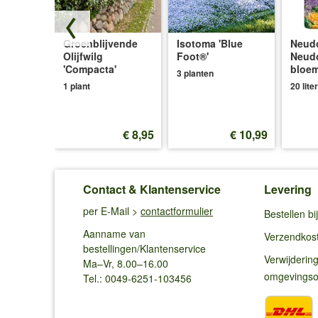
loeiende
Groenblijvende
Isotoma 'Blue
Neudo
tie
Olijfwilg
Foot®'
Neud
'Compacta'
bloe
3 planten
1 plant
20 liter
p.v.
€ 39,95
 31,95
€ 8,95
€ 10,99
Contact & Klantenservice
Levering
per E-Mail >
contactformulier
Bestellen b
Aanname van
Verzendkos
bestellingen/Klantenservice
Verwijderin
Ma–Vr, 8.00–16.00
omgevings
Tel.: 0049-6251-103456