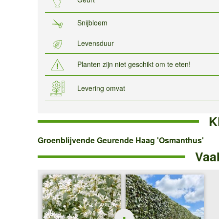
Snijbloem
Levensduur
Planten zijn niet geschikt om te eten!
Levering omvat
K
Groenblijvende
Groenblijvende Geurende Haag 'Osmanthus'
Vaa
Geurende
Haag
'Osmanthus'
+