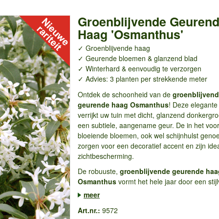
Groenblijvende Geuren
Haag 'Osmanthus'
✓ Groenblijvende haag
✓ Geurende bloemen & glanzend blad
✓ Winterhard & eenvoudig te verzorgen
✓ Advies: 3 planten per strekkende meter
Ontdek de schoonheid van de
groenblijven
geurende haag Osmanthus
! Deze elegante
verrijkt uw tuin met dicht, glanzend donkergr
een subtiele, aangename geur. De in het voor
bloeiende bloemen, ook wel schijnhulst geno
zorgen voor een decoratief accent en zijn idea
zichtbescherming.
De robuuste,
groenblijvende geurende
haa
Osmanthus
vormt het hele jaar door een stijlv
meer
Art.nr.:
9572