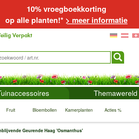
10% vroegboekkorting
op alle planten!*
> meer informatie
Tuinaccessoires
Themawereld
Fruit
Bloembollen
Kamerplanten
Acties %
↓
↓
↓
↓
nblijvende Geurende Haag 'Osmanthus'