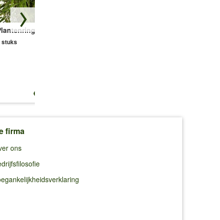
Plantenring
Winterharde Vaste
Sneeuwbal 'Dawn'
Planten 'Zonnig
 stuks
1 plant
Tuinperk'
14 planten
€ 14,25
€ 54,95
€ 10,95
e firma
ver ons
drijfsfilosofie
egankelijkheidsverklaring