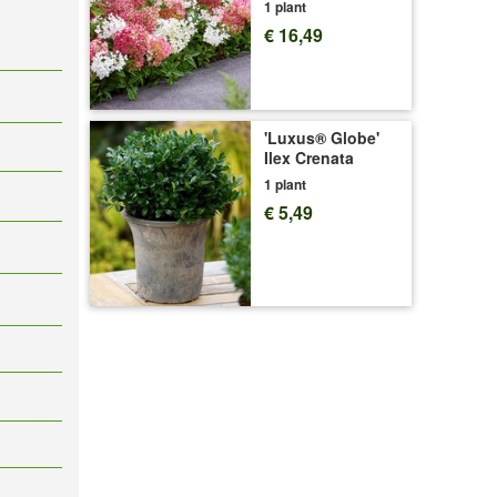
1 plant
€ 16,49
'Luxus® Globe'
Ilex Crenata
1 plant
€ 5,49