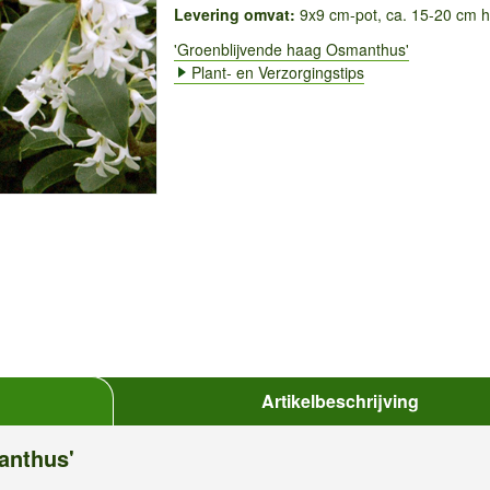
Levering omvat:
9x9 cm-pot, ca. 15-20 cm 
'Groenblijvende haag Osmanthus'
Plant- en Verzorgingstips
Artikelbeschrijving
anthus'