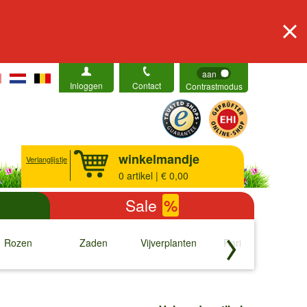
aan
Inloggen
Contact
Contrastmodus
winkelmandje
Verlanglijstje
0
artikel | € 0,00
Sale
%
Rozen
Zaden
Vijverplanten
Rariteiten
b
↓
↓
↓
↓