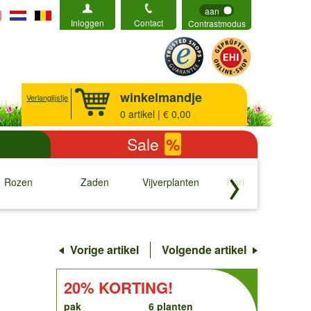
aan
Inloggen
Contact
Contrastmodus
winkelmandje
Verlanglijstje
0
artikel | € 0,00
Sale
%
Rozen
Zaden
Vijverplanten
Rariteiten
b
↓
↓
↓
↓
Vorige artikel
Volgende artikel
order
KORTING!:
20% KORTING!
pak
6 planten