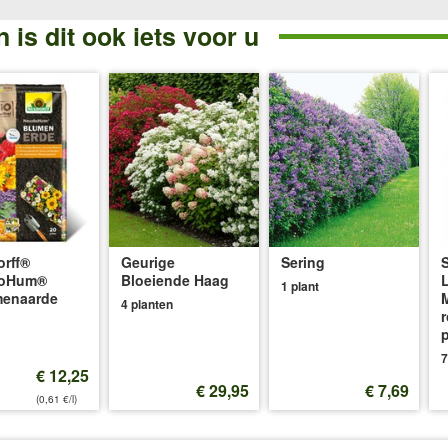
 is dit ook iets voor u
rff®
Geurige
Sering
oHum®
Bloeiende Haag
1 plant
menaarde
4 planten
7
€ 12,25
€ 29,95
€ 7,69
(0,61 €/l)