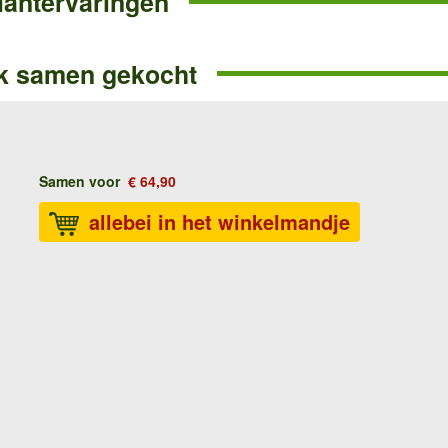
lantervaringen
k samen gekocht
Samen voor
€ 64,90
allebei in het winkelmandje