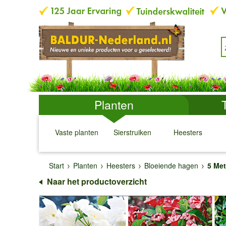
Planten
Vaste planten
Sierstruiken
Heesters
↓
↓
↓
↓
Start
Planten
Heesters
Bloeiende hagen
5 Met
Naar het productoverzicht