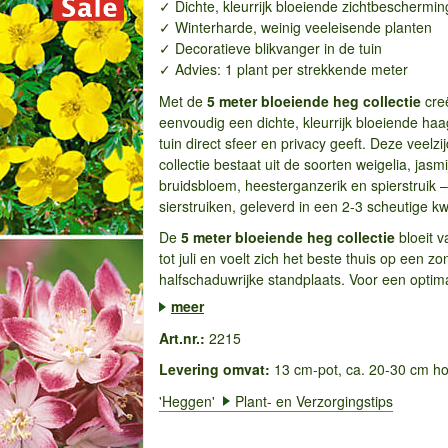
✓ Dichte, kleurrijk bloeiende zichtbeschermin
✓ Winterharde, weinig veeleisende planten
✓ Decoratieve blikvanger in de tuin
✓ Advies: 1 plant per strekkende meter
Met de
5
meter bloeiende heg collectie
cre
eenvoudig een dichte, kleurrijk bloeiende haa
tuin direct sfeer en privacy geeft. Deze veelzi
collectie bestaat uit de soorten weigelia, jasmi
bruidsbloem, heesterganzerik en spierstruik – 
sierstruiken, geleverd in een 2-3 scheutige kwa
De
5
meter bloeiende heg collectie
bloeit v
tot juli en voelt zich het beste thuis op een zo
halfschaduwrijke standplaats. Voor een optima
meer
Art.nr.:
2215
Levering omvat:
13 cm-pot, ca. 20-30 cm h
'Heggen'
Plant- en Verzorgingstips