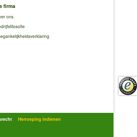
e firma
ver ons
drijfsfilosofie
egankelijkheidsverklaring
srecht
Herroeping indienen