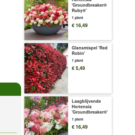
'Groundbreaker®
Ruby®'
1 plant
€ 16,49
Glansmispel 'Red
Robin'
1 plant
€ 5,49
Laagblijvende
Hortensia
'Groundbreaker®'
1 plant
€ 16,49