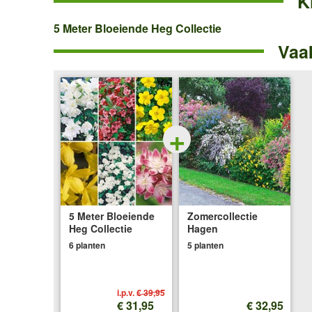
K
5
5 Meter Bloeiende Heg Collectie
Vaa
Meter
Bloeiende
Heg
Collectie
+
5 Meter Bloeiende
Zomercollectie
Heg Collectie
Hagen
6 planten
5 planten
i.p.v.
€ 39,95
€ 31,95
€ 32,95