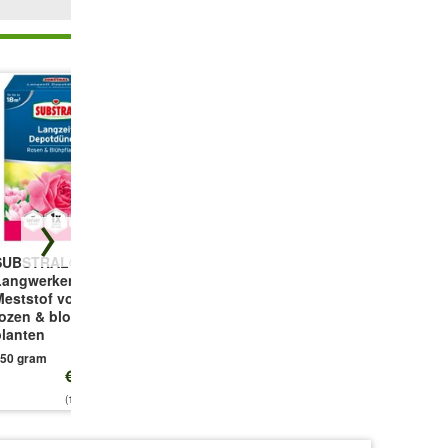
SUBSTRAL®
Compo®
Roze
Langwerkende
Langwerkende
Koninginnestruik
Meststof voor
vaste planten
1 plant
rozen & bloeiende
meststof parels
planten
2 kg
50 gram
€ 10,99
€ 16,49
€ 12,25
(14,65 €/kg)
(8,25 €/kg)