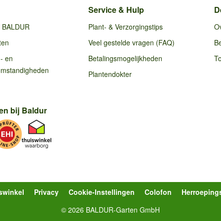
Service & Hulp
D
ij BALDUR
Plant- & Verzorgingstips
O
ten
Veel gestelde vragen (FAQ)
Be
g- en
Betalingsmogelijkheden
To
omstandigheden
Plantendokter
en bij Baldur
swinkel
Privacy
Cookie-Instellingen
Colofon
Herroeping
© 2026 BALDUR-Garten GmbH