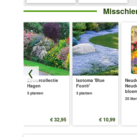
Misschien
Heg, 5
Zomercollectie
Isotoma 'Blue
Neudo
Hagen
Foot®'
Neud
bloe
5 planten
3 planten
20 liter
€ 24,99
€ 32,95
€ 10,99