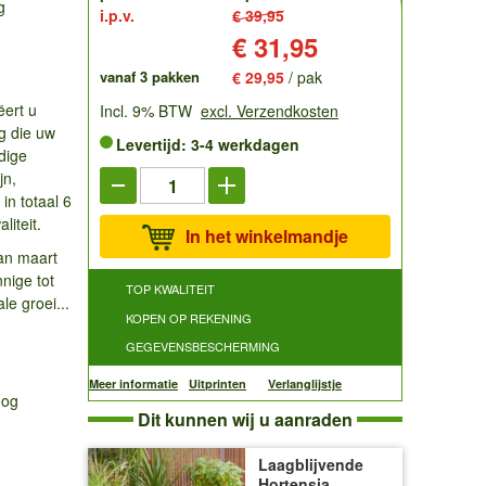
g
i.p.v.
€ 39,95
Prijs:
€ 31,95
vanaf 3 pakken
€ 29,95
/ pak
ëert u
Incl. 9% BTW
excl. Verzendkosten
g die uw
Levertijd: 3-4 werkdagen
jdige
jn,
in totaal 6
liteit.
In het winkelmandje
an maart
nnige tot
TOP KWALITEIT
le groei...
KOPEN OP REKENING
GEGEVENSBESCHERMING
Meer informatie
Uitprinten
Verlanglijstje
oog
Dit kunnen wij u aanraden
Laagblijvende
Hortensia