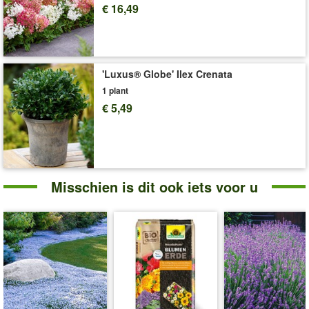
€ 16,49
'Luxus® Globe' Ilex Crenata
1 plant
€ 5,49
Misschien is dit ook iets voor u