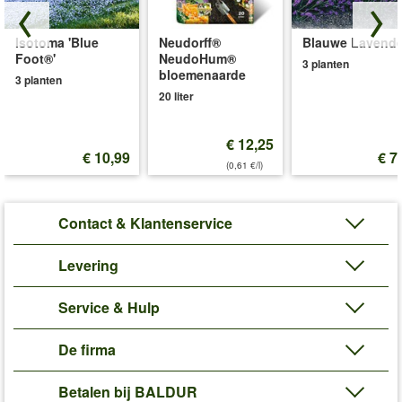
Isotoma 'Blue
Neudorff®
Blauwe Lavende
Foot®'
NeudoHum®
3 planten
bloemenaarde
3 planten
20 liter
€ 12,25
€ 10,99
€ 7
(0,61 €/l)
Contact & Klantenservice
Levering
Service & Hulp
De firma
Betalen bij BALDUR