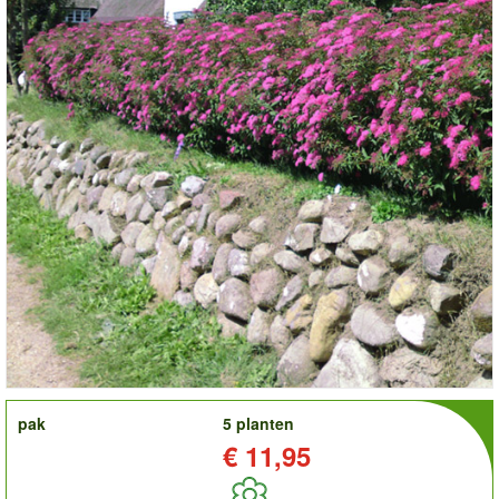
order
pak
5 planten
Prijs:
€ 11,95