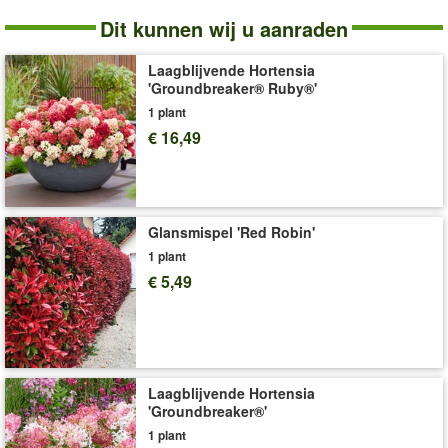
Zomerpierstruik
Dit kunnen wij u aanraden
Levering omvat:
9x9 cm-pot, ca. 20 cm hoog
haag
Laagblijvende Hortensia
'Groundbreaker® Ruby®'
1 plant
€ 16,49
Glansmispel 'Red Robin'
1 plant
€ 5,49
Laagblijvende Hortensia
'Groundbreaker®'
1 plant