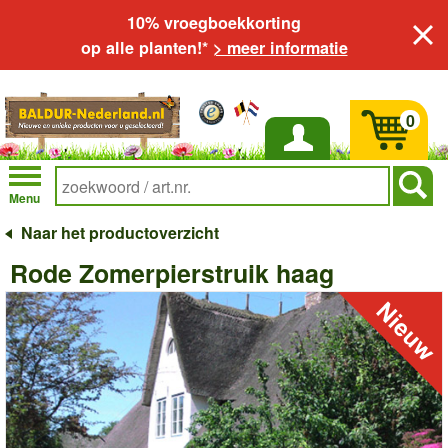
10% vroegboekkorting
op alle planten!*
> meer informatie
0
Inloggen
Menu
Naar het productoverzicht
Rode Zomerpierstruik haag