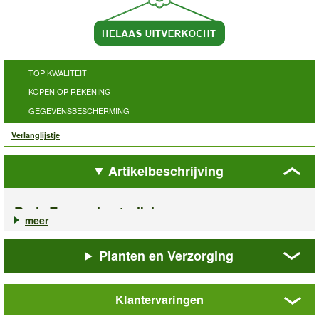
TOP KWALITEIT
KOPEN OP REKENING
GEGEVENSBESCHERMING
Verlanglijstje
Artikelbeschrijving
Rode Zomerpierstruik haag
meer
Stamt uit Azië en behoort momenteel tot de best geurende
soorten. In een rij geplant als prachtige haag.
Lange
Planten en Verzorging
bloeiperiode
! Een schitterend plaatje vormt deze plant ook in
combinatie met andere struiken en heideplanten. (Spiraea
japonica „Neon Flash“).
Klantervaringen
Art.nr.:
2003
Rode