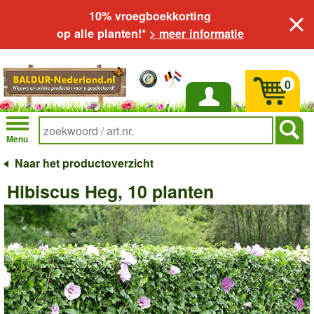
10% vroegboekkorting
op alle planten!*
> meer informatie
0
Inloggen
Menu
Naar het productoverzicht
Hibiscus Heg, 10 planten