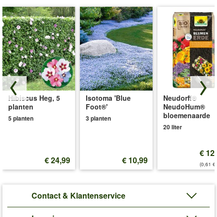
Hibiscus Heg, 5
Isotoma 'Blue
Neudorff®
planten
Foot®'
NeudoHum®
bloemenaarde
5 planten
3 planten
20 liter
€ 12
€ 24,99
€ 10,99
(0,61 €/
Contact & Klantenservice