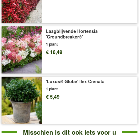
wij
SUBSTRAL® langwerkende meststof voor bloeiende
planten
(art.nr.
8827
).
Art.nr.:
1102
Levering omvat:
9x9 cm-pot, ca. 20-30 cm hoog
Laagblijvende Hortensia
'Groundbreaker®'
'Hibiscus'
Plant- en Verzorgingstips
1 plant
€ 16,49
'Luxus® Globe' Ilex Crenata
1 plant
€ 5,49
Misschien is dit ook iets voor u