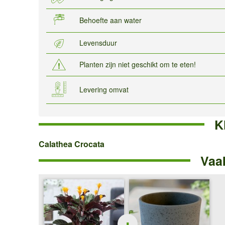
Behoefte aan water
Levensduur
Planten zijn niet geschikt om te eten!
Levering omvat
K
Calathea
Calathea Crocata
Vaa
Crocata
+