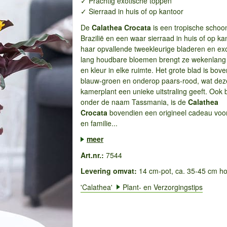
✓ Prachtig exotische toppen
✓ Sierraad in huis of op kantoor
De
Calathea Crocata
is een tropische schoon
Brazilië en een waar sierraad in huis of op ka
haar opvallende tweekleurige bladeren en exo
lang houdbare bloemen brengt ze wekenlang
en kleur in elke ruimte. Het grote blad is bov
blauw-groen en onderop paars-rood, wat dez
kamerplant een unieke uitstraling geeft. Ook
onder de naam Tassmania, is de
Calathea
Crocata
bovendien een origineel cadeau voo
en familie...
meer
Art.nr.:
7544
Levering omvat:
14 cm-pot, ca. 35-45 cm h
'Calathea'
Plant- en Verzorgingstips