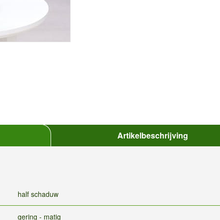
Artikelbeschrijving
half schaduw
gering - matig