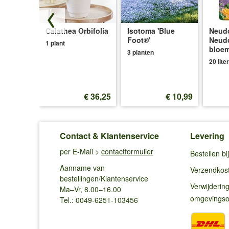
ge
Calathea Orbifolia
Isotoma 'Blue
Neudo
Foot®'
Neud
1 plant
bloe
d
3 planten
20 liter
€ 2,20
€ 36,25
€ 10,99
Contact & Klantenservice
Levering
per E-Mail >
contactformulier
Bestellen b
Aanname van
Verzendkos
bestellingen/Klantenservice
Verwijderin
Ma–Vr, 8.00–16.00
omgevings
Tel.: 0049-6251-103456