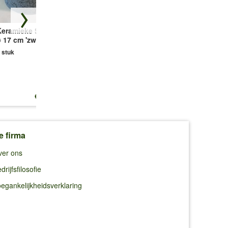
Keramieke Sierpot
Corsica Flower
Hanging Basket
 17 cm 'zwart'
Bridge® antraciet,
incl.
55 cm
kokosinlegvel
 stuk
'Ole'
1 bak
1 stuk
€ 16,49
€ 24,99
€ 12,25
e firma
ver ons
drijfsfilosofie
egankelijkheidsverklaring