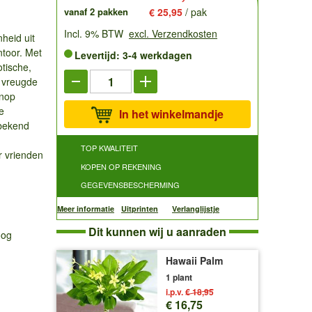
vanaf 2 pakken
€ 25,95
/ pak
Incl. 9% BTW
excl. Verzendkosten
heid uit
ntoor. Met
Levertijd: 3-4 werkdagen
tische,
 vreugde
enop
e
In het winkelmandje
 bekend
TOP KWALITEIT
r vrienden
KOPEN OP REKENING
GEGEVENSBESCHERMING
Meer informatie
Uitprinten
Verlanglijstje
Dit kunnen wij u aanraden
oog
Hawaii Palm
1 plant
i.p.v.
€ 18,95
€ 16,75