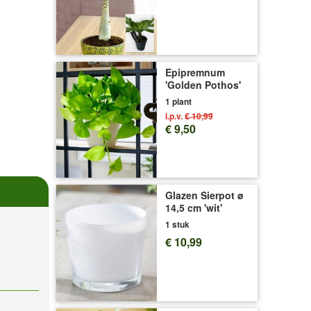
Epipremnum
'Golden Pothos'
1 plant
i.p.v.
€ 10,99
€ 9,50
Glazen Sierpot ø
14,5 cm 'wit'
1 stuk
€ 10,99