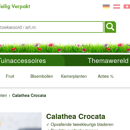
Tuinaccessoires
Themawereld
Fruit
Bloembollen
Kamerplanten
Acties %
↓
↓
↓
↓
nten
Calathea Crocata
Calathea Crocata
✓ Opvallende tweekleurige bladeren