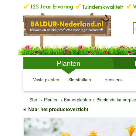
Planten
Vaste planten
Sierstruiken
Heesters
↓
↓
↓
↓
Start
Planten
Kamerplanten
Bloeiende kamerpla
Naar het productoverzicht