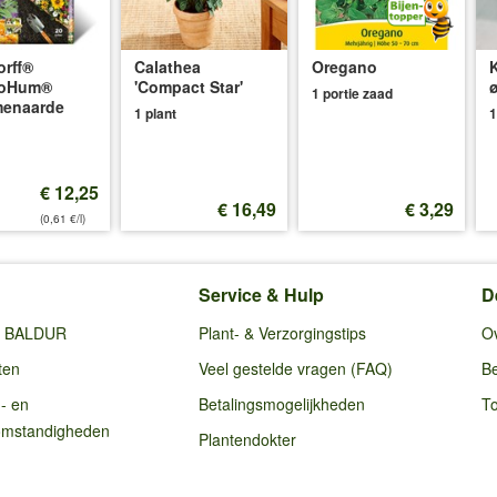
rff®
Calathea
Oregano
oHum®
'Compact Star'
ø
1 portie zaad
menaarde
1 plant
1
€ 12,25
€ 16,49
€ 3,29
(0,61 €/l)
Service & Hulp
D
ij BALDUR
Plant- & Verzorgingstips
O
ten
Veel gestelde vragen (FAQ)
Be
g- en
Betalingsmogelijkheden
To
omstandigheden
Plantendokter