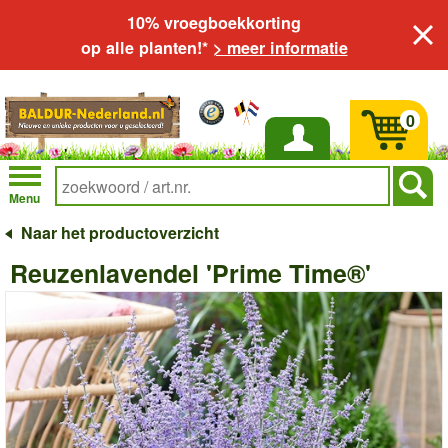
10% vroegboekkorting
op alle planten!*
> meer informatie
0
Inloggen
Menu
Naar het productoverzicht
Reuzenlavendel 'Prime Time®'