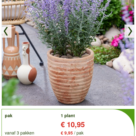
order
pak
1 plant
Prijs:
€ 10,95
vanaf 3 pakken
€ 9,95
/ pak