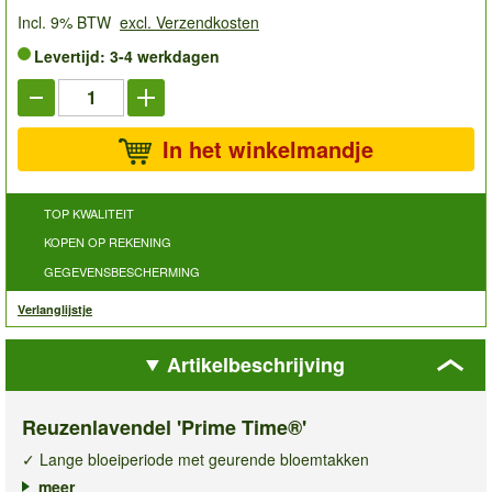
Incl. 9% BTW
excl. Verzendkosten
Levertijd: 3-4 werkdagen
In het winkelmandje
TOP KWALITEIT
KOPEN OP REKENING
GEGEVENSBESCHERMING
Verlanglijstje
Artikelbeschrijving
Reuzenlavendel 'Prime Time®'
✓ Lange bloeiperiode met geurende bloemtakken
✓ Eenvoudig te verzorgen in perken & bakken
meer