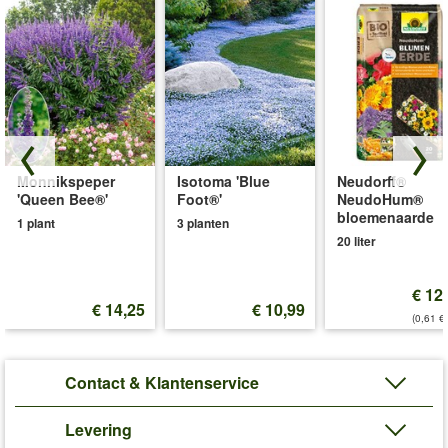
Monnikspeper
Isotoma 'Blue
Neudorff®
'Queen Bee®'
Foot®'
NeudoHum®
bloemenaarde
1 plant
3 planten
20 liter
€ 12
€ 14,25
€ 10,99
(0,61 €/
Contact & Klantenservice
Levering