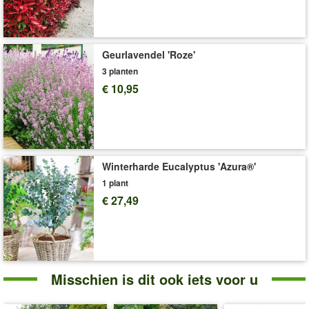
plant wordt 75 tot 90 cm hoog en heeft weinig verzorging en
water nodig. (Perovskia atriplicifolia)
De levering volgt zonder sierpot!
Geurlavendel 'Roze'
Art.nr.:
9733
3 planten
Levering omvat:
9x9 cm-pot, ca. 15-20 cm hoog
€ 10,95
'Reuzenlavendel'
Plant- en Verzorgingstips
Winterharde Eucalyptus 'Azura®'
1 plant
€ 27,49
Misschien is dit ook iets voor u