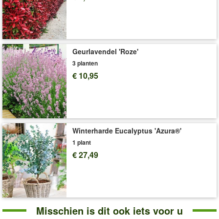
Art.nr.:
9616
Levering omvat:
9x9 cm-pot, ca. 15-20 cm hoog
'Pruikenboom'
Plant- en Verzorgingstips
Geurlavendel 'Roze'
3 planten
€ 10,95
Winterharde Eucalyptus 'Azura®'
1 plant
€ 27,49
Misschien is dit ook iets voor u