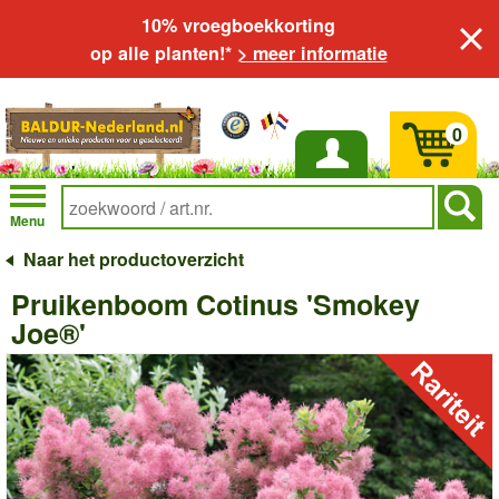
10% vroegboekkorting
op alle planten!*
> meer informatie
0
Inloggen
Menu
Naar het productoverzicht
Pruikenboom Cotinus 'Smokey
Joe®'