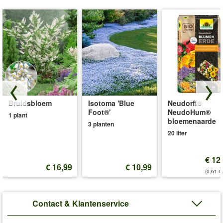
Bruidsbloem
Isotoma 'Blue
Neudorff®
Foot®'
NeudoHum®
1 plant
bloemenaarde
3 planten
20 liter
€ 12
€ 16,99
€ 10,99
(0,61 €/
Contact & Klantenservice