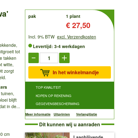
wa'
order
pak
1 plant
Prijs:
€ 27,50
Incl. 9% BTW
excl. Verzendkosten
wekkende,
Levertijd: 3-4 werkdagen
tgroeit tot
de takken
t witte,
it zorgt
In het winkelmandje
eld.
kers
TOP KWALITEIT
 tuinen,
KOPEN OP REKENING
ei blijft
GEGEVENSBESCHERMING
at in de...
Meer informatie
Uitprinten
Verlanglijstje
Dit kunnen wij u aanraden
-60 cm
Laagblijvende