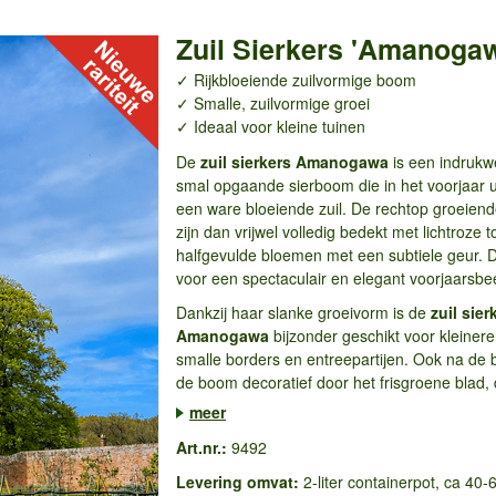
Zuil Sierkers 'Amanoga
✓ Rijkbloeiende zuilvormige boom
✓ Smalle, zuilvormige groei
✓ Ideaal voor kleine tuinen
De
zuil sierkers Amanogawa
is een indruk
smal opgaande sierboom die in het voorjaar ui
een ware bloeiende zuil. De rechtop groeien
zijn dan vrijwel volledig bedekt met lichtroze to
halfgevulde bloemen met een subtiele geur. D
voor een spectaculair en elegant voorjaarsbe
Dankzij haar slanke groeivorm is de
zuil sier
Amanogawa
bijzonder geschikt voor kleinere
smalle borders en entreepartijen. Ook na de blo
de boom decoratief door het frisgroene blad, d
meer
Art.nr.:
9492
Levering omvat:
2-liter containerpot, ca 40