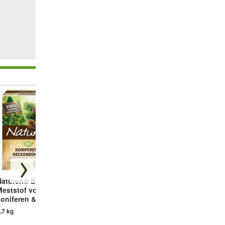
Naturen® BIO
Hauert Meststof
Amelanchier
Meststof voor
voor rozen
'Obelisk®'
coniferen & hagen
(Krentenboompje)
1 kg pak
,7 kg
1 plant