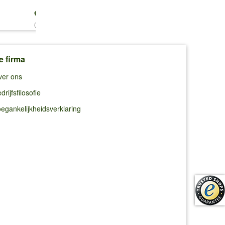
€ 14,99
€ 10,99
€ 32,95
(8,38 €/kg)
(10,99 €/kg)
e firma
ver ons
drijfsfilosofie
egankelijkheidsverklaring