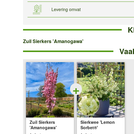
Levering omvat
K
Zuil
Zuil Sierkers 'Amanogawa'
Vaa
Sierkers
'Amanogawa'
+
Zuil Sierkers
Sierkwee 'Lemon
'Amanogawa'
Sorbet®'