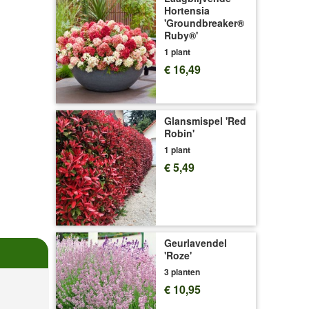
Hortensia
'Groundbreaker®
Ruby®'
1 plant
€ 16,49
Glansmispel 'Red
Robin'
1 plant
€ 5,49
Geurlavendel
'Roze'
3 planten
€ 10,95