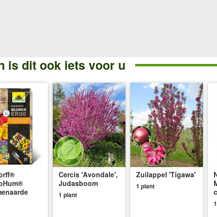
 is dit ook iets voor u
rff®
Cercis 'Avondale',
Zuilappel 'Tigawa'
oHum®
Judasboom
1 plant
menaarde
1 plant
1