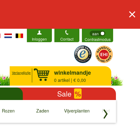
aan
Inloggen
Contact
Contrastmodus
winkelmandje
Verlanglijstje
0
artikel | € 0,00
Sale
%
Rozen
Zaden
Vijverplanten
Rariteiten
b
↓
↓
↓
↓