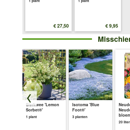
1 plant
1 plant
€ 27,50
€ 9,95
Misschien
oem
Sierkwee 'Lemon
Isotoma 'Blue
Neudo
y Fields'
Sorbet®'
Foot®'
Neud
bloe
1 plant
3 planten
20 liter