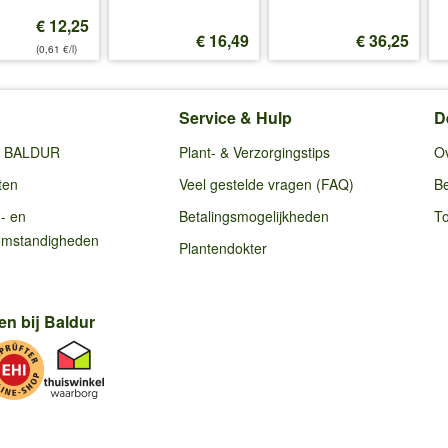
€ 12,25
€ 16,49
€ 36,25
(0,61 €/l)
Service & Hulp
D
ij BALDUR
Plant- & Verzorgingstips
O
ten
Veel gestelde vragen (FAQ)
Be
g- en
Betalingsmogelijkheden
To
omstandigheden
Plantendokter
en bij Baldur