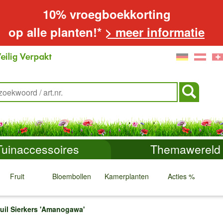
10% vroegboekkorting
op alle planten!*
> meer informatie
Tuinaccessoires
Themawereld
Fruit
Bloembollen
Kamerplanten
Acties %
↓
↓
↓
↓
uil Sierkers 'Amanogawa'