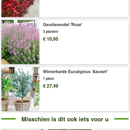
Voor extra rijke bloei en krachtige groei adviseren wij
SUBSTRAL® langwerkende meststof voor bloeiende
planten
(art.nr.
8827
).
Art.nr.:
9473
Geurlavendel 'Roze'
3 planten
Levering omvat:
7 liter containerpot, 40-60 cm hoog
€ 10,95
'Cercis'
Plant- en Verzorgingstips
Winterharde Eucalyptus 'Azura®'
1 plant
€ 27,49
Misschien is dit ook iets voor u