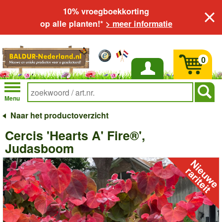
10% vroegboekkorting
op alle planten!*
> meer informatie
0
Inloggen
Menu
Naar het productoverzicht
Cercis 'Hearts A' Fire®',
Judasboom