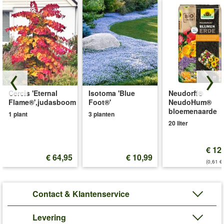
Cercis 'Eternal
Isotoma 'Blue
Neudorff®
Flame®',judasboom
Foot®'
NeudoHum®
bloemenaarde
1 plant
3 planten
20 liter
€ 12
€ 64,95
€ 10,99
(0,61 €/
Contact & Klantenservice
Levering