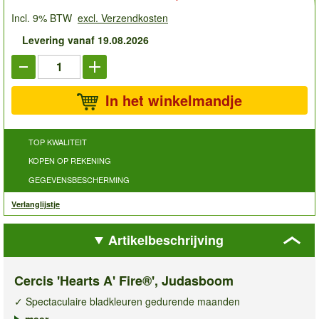
Incl. 9% BTW
excl. Verzendkosten
Levering vanaf 19.08.2026
In het winkelmandje
TOP KWALITEIT
KOPEN OP REKENING
GEGEVENSBESCHERMING
Verlanglijstje
Artikelbeschrijving
Cercis 'Hearts A' Fire®', Judasboom
✓ Spectaculaire bladkleuren gedurende maanden
✓ Vroege, opvallende bloei vóór het blad uitloopt
meer