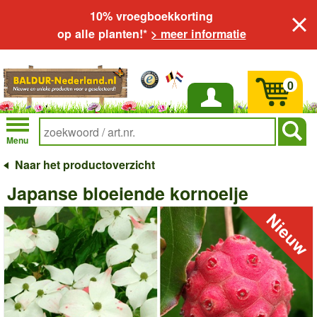
10% vroegboekkorting
op alle planten!*
> meer informatie
0
Inloggen
Menu
Naar het productoverzicht
Japanse bloeiende kornoelje