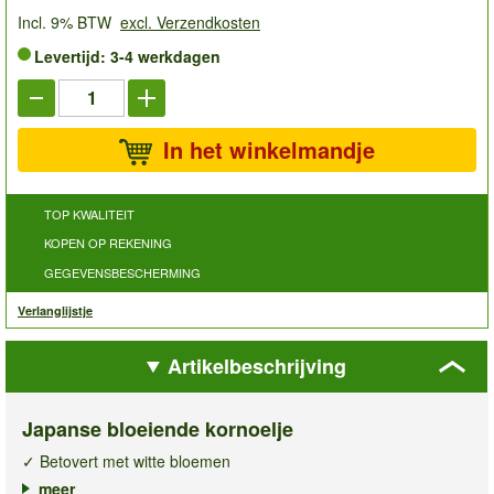
Incl. 9% BTW
excl. Verzendkosten
Levertijd: 3-4 werkdagen
In het winkelmandje
TOP KWALITEIT
KOPEN OP REKENING
GEGEVENSBESCHERMING
Verlanglijstje
Artikelbeschrijving
Japanse bloeiende kornoelje
✓ Betovert met witte bloemen
✓ Opvallende, framboosachtige vruchten
meer