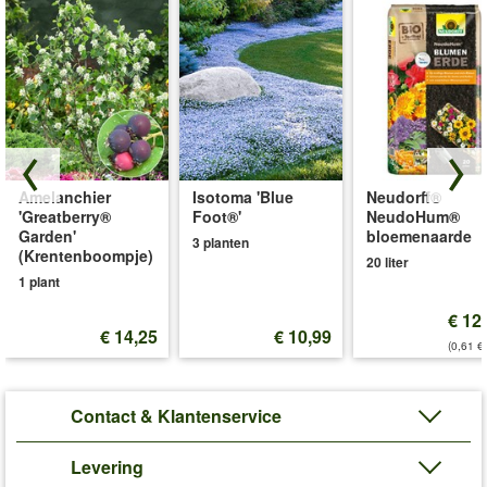
Amelanchier
Isotoma 'Blue
Neudorff®
'Greatberry®
Foot®'
NeudoHum®
Garden'
bloemenaarde
3 planten
(Krentenboompje)
20 liter
1 plant
€ 12
€ 14,25
€ 10,99
(0,61 €/
Contact & Klantenservice
Levering