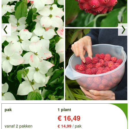
order
pak
1 plant
Prijs:
€ 16,49
vanaf 2 pakken
€ 14,99
/ pak