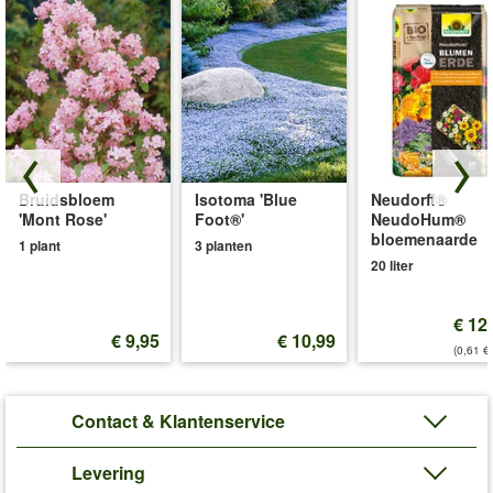
Bruidsbloem
Isotoma 'Blue
Neudorff®
'Mont Rose'
Foot®'
NeudoHum®
bloemenaarde
1 plant
3 planten
20 liter
€ 12
€ 9,95
€ 10,99
(0,61 €/
Contact & Klantenservice
Levering