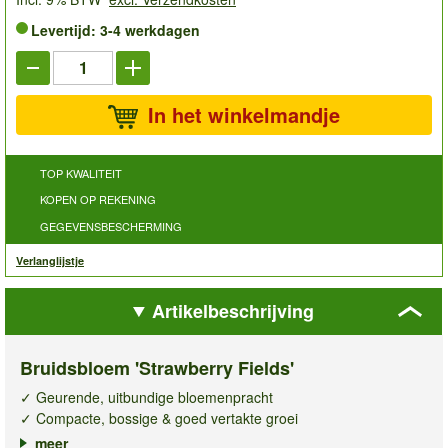
Levertijd: 3-4 werkdagen
In het winkelmandje
TOP KWALITEIT
KOPEN OP REKENING
GEGEVENSBESCHERMING
Verlanglijstje
Artikelbeschrijving
Bruidsbloem 'Strawberry Fields'
✓ Geurende, uitbundige bloemenpracht
✓ Compacte, bossige & goed vertakte groei
✓ Robuust, winterhard & onderhoudsvriendelijk
meer