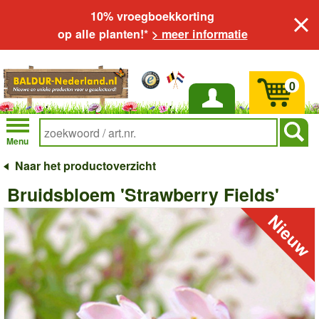
10% vroegboekkorting
op alle planten!*
> meer informatie
0
Inloggen
Menu
Naar het productoverzicht
Bruidsbloem 'Strawberry Fields'