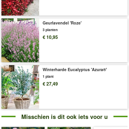
een rijke en betrouwbare voorjaarsbloei. (Deutzia hybrida)
Art.nr.:
2186
Levering omvat:
1,5-liter containerpot, ca. 20-30 cm hoog
Geurlavendel 'Roze'
3 planten
'Bruidsbloem'
Plant- en Verzorgingstips
€ 10,95
Winterharde Eucalyptus 'Azura®'
1 plant
€ 27,49
Misschien is dit ook iets voor u