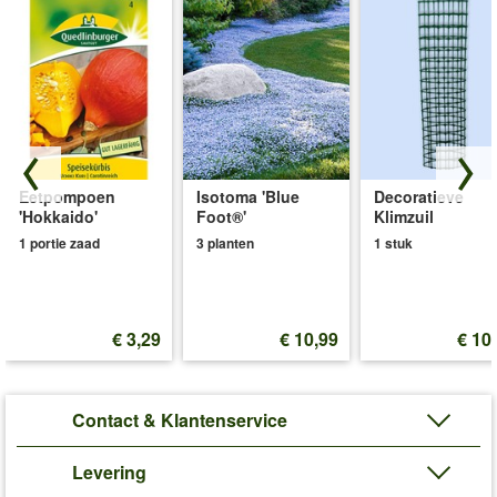
Eetpompoen
Isotoma 'Blue
Decoratieve
'Hokkaido'
Foot®'
Klimzuil
1 portie zaad
3 planten
1 stuk
€ 3,29
€ 10,99
€ 10
Contact & Klantenservice
Levering