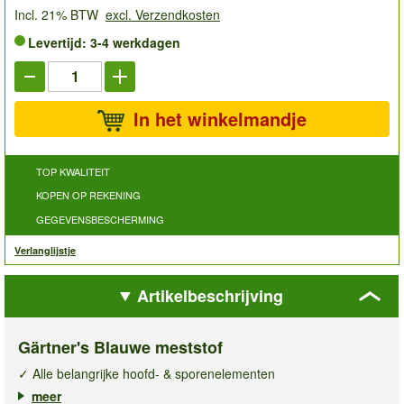
Incl. 21% BTW
excl. Verzendkosten
Levertijd: 3-4 werkdagen
In het winkelmandje
TOP KWALITEIT
KOPEN OP REKENING
GEGEVENSBESCHERMING
Verlanglijstje
Artikelbeschrijving
Gärtner's Blauwe meststof
✓ Alle belangrijke hoofd- & sporenelementen
✓ Gezonde plantengroei
meer