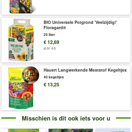
in het Duits.
Art.nr.:
797
Levering omvat:
5 kg
BIO Universele Potgrond 'Veelzijdig!'
Floragard®
25 liter
€ 12,69
(0,51 €/l)
Hauert Langwerkende Meststof Kegeltjes
40 kegeltjes
€ 13,25
Misschien is dit ook iets voor u