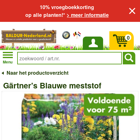
10% vroegboekkorting
op alle planten!*
> meer informatie
0
Inloggen
Menu
Naar het productoverzicht
Gärtner's Blauwe meststof