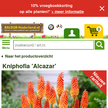
10% vroegboekkorting
op alle planten!*
> meer informatie
0
Inloggen
Menu
Naar het productoverzicht
Kniphofia 'Alcazar'