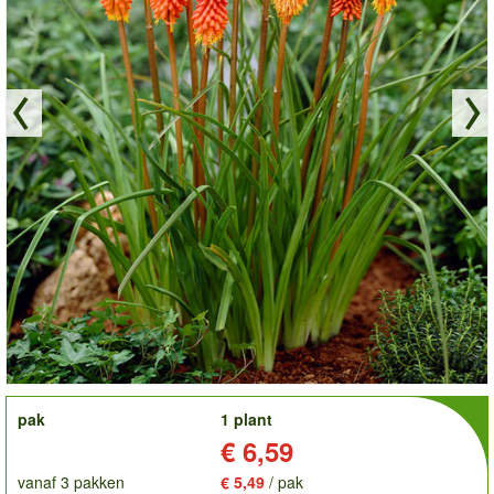
order
pak
1 plant
Prijs:
€ 6,59
vanaf 3 pakken
€ 5,49
/ pak