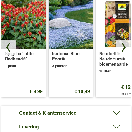
Spigelia 'Little
Isotoma 'Blue
Neudorff®
Redhead®'
Foot®'
NeudoHum®
bloemenaarde
1 plant
3 planten
20 liter
€ 12
€ 8,99
€ 10,99
(0,61 €/
Contact & Klantenservice
Levering