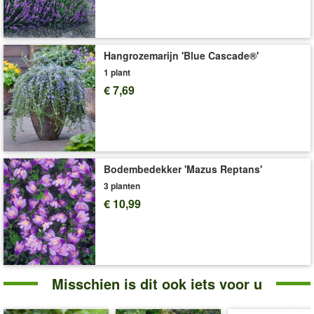
terras en balkon. Een betrouwbare doorbloeier die jaar na jaar
zorgt voor een zomers spektakel! (Kniphofia uvaria)
Art.nr.:
9509
Hangrozemarijn 'Blue Cascade®'
Levering omvat:
9x9 cm-pot
1 plant
€ 7,69
'Kniphofia 'Alcazar''
Plant- en Verzorgingstips
Bodembedekker 'Mazus Reptans'
3 planten
€ 10,99
Misschien is dit ook iets voor u