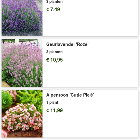
3 planten
bij voorkeur een speciale rozenmeststof (bv. art.nr.
3505
of
€ 7,49
300
).
Art.nr.:
9802
Levering omvat:
wortelnaakt, ca. 20-30 cm hoog A-kwaliteit
'Rozen'
Plant- en Verzorgingstips
Geurlavendel 'Roze'
3 planten
€ 10,95
Alpenroos 'Cutie Pie®'
1 plant
€ 11,99