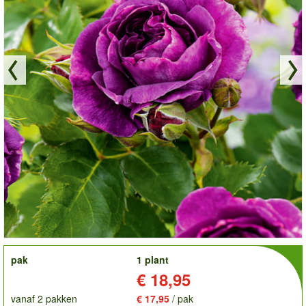
order
pak
1 plant
Prijs:
€ 18,95
vanaf 2 pakken
€ 17,95
/ pak