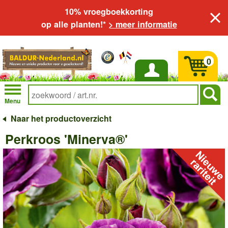
10% vroegboekkorting
op alle planten!*
> meer informatie
0
Inloggen
Menu
Naar het productoverzicht
Perkroos 'Minerva®'