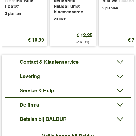
Isotoma 'Blue
Neudorff®
Blauwe Lavende
Foot®'
NeudoHum®
3 planten
bloemenaarde
3 planten
20 liter
€ 12,25
€ 10,99
€ 7
(0,61 €/l)
Contact & Klantenservice
Levering
Service & Hulp
De firma
Betalen bij BALDUR
Veilig kopen bij Baldur