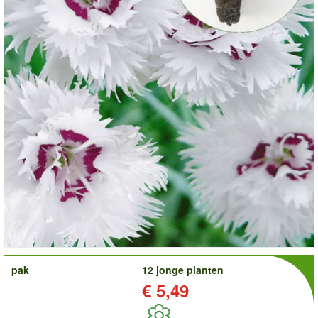
order
pak
12 jonge planten
Prijs:
€ 5,49