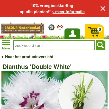
10% vroegboekkorting
op alle planten!*
> meer informatie
0
Inloggen
Menu
Naar het productoverzicht
Dianthus 'Double White'