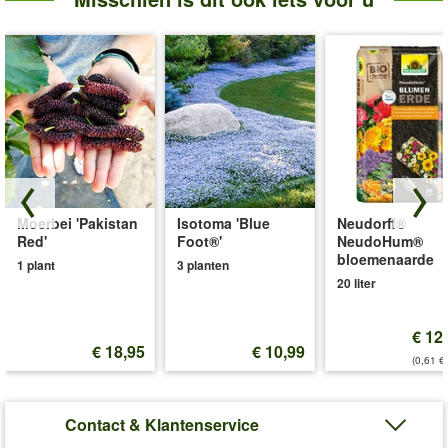
Moerbei 'Pakistan
Isotoma 'Blue
Neudorff®
Red'
Foot®'
NeudoHum®
bloemenaarde
1 plant
3 planten
20 liter
€ 12
€ 18,95
€ 10,99
(0,61 €/
Contact & Klantenservice