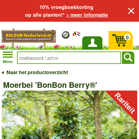
10% vroegboekkorting
op alle planten!*
> meer informatie
0
Inloggen
Menu
Naar het productoverzicht
Moerbei 'BonBon Berry®'