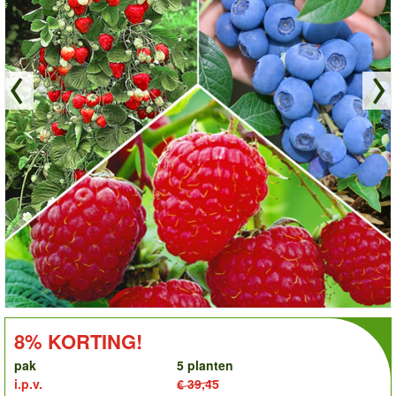
order
KORTING!:
8% KORTING!
pak
5 planten
i.p.v.
€ 39,45