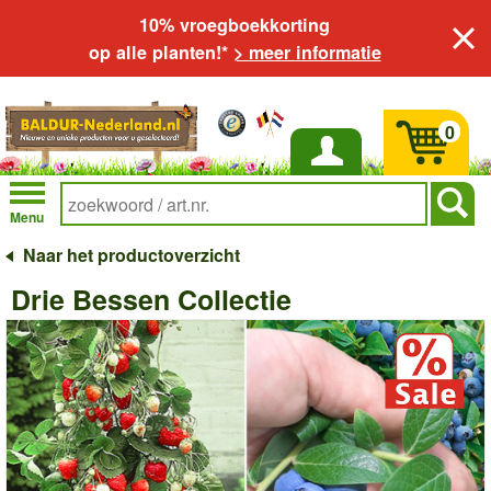
10% vroegboekkorting
op alle planten!*
> meer informatie
0
Inloggen
Menu
Naar het productoverzicht
Drie Bessen Collectie