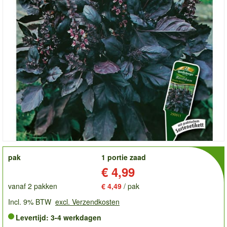
order
pak
1 portie zaad
Prijs:
€ 4,99
vanaf 2 pakken
€ 4,49
/ pak
Incl. 9% BTW
excl. Verzendkosten
Levertijd: 3-4 werkdagen