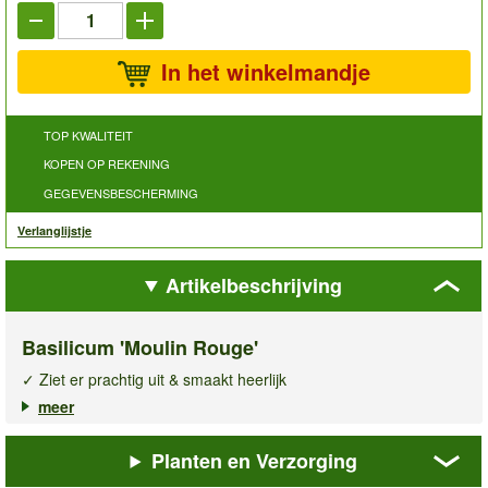
In het winkelmandje
TOP KWALITEIT
KOPEN OP REKENING
GEGEVENSBESCHERMING
Verlanglijstje
Artikelbeschrijving
Basilicum 'Moulin Rouge'
✓ Ziet er prachtig uit & smaakt heerlijk
✓ Aromatisch kruid met opvallende kleur
meer
✓ Voldoende zaden voor ca. 500 planten
Planten en Verzorging
Een geurig en smaakvol basilicumras met een prachtige,
markante kleur, een echte blikvanger in de tuin en in de keuken!