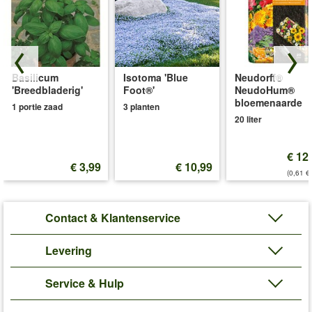
Basilicum
Isotoma 'Blue
Neudorff®
'Breedbladerig'
Foot®'
NeudoHum®
bloemenaarde
1 portie zaad
3 planten
20 liter
€ 12
€ 3,99
€ 10,99
(0,61 €/
Contact & Klantenservice
Levering
Service & Hulp