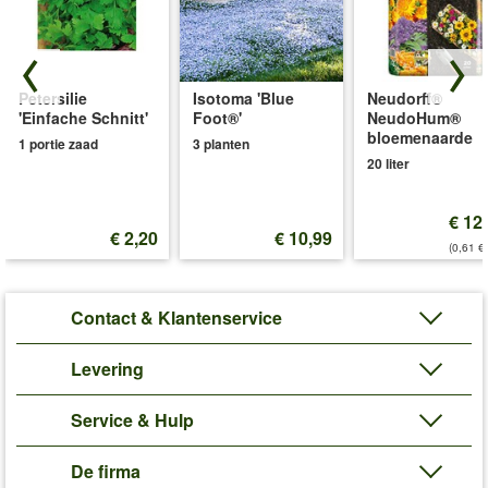
Petersilie
Isotoma 'Blue
Neudorff®
'Einfache Schnitt'
Foot®'
NeudoHum®
bloemenaarde
1 portie zaad
3 planten
20 liter
€ 12
€ 2,20
€ 10,99
(0,61 €/
Contact & Klantenservice
Levering
Service & Hulp
De firma