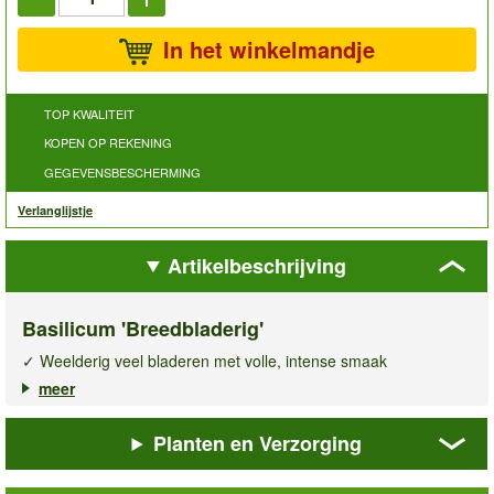
In het winkelmandje
TOP KWALITEIT
KOPEN OP REKENING
GEGEVENSBESCHERMING
Verlanglijstje
Artikelbeschrijving
Basilicum 'Breedbladerig'
✓ Weelderig veel bladeren met volle, intense smaak
✓ Populair & aromatisch keukenkruid
meer
✓ Ideaal voor het verfijnen van o.a. salades & soepen
Planten en Verzorging
Basilicum
breedbladerig
is een éénjarige basilicumsoort met
grote, brede bladeren die barsten van smaak en aroma. De
plant vormt voortdurend nieuwe scheuten, waardoor u keer op