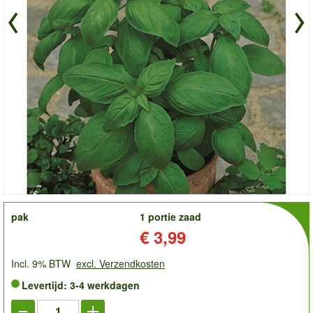
order
pak
1 portie zaad
Prijs:
€ 3,99
Incl. 9% BTW
excl. Verzendkosten
Levertijd: 3-4 werkdagen