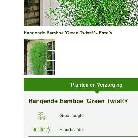
Hangende Bamboe 'Green Twist®' - Foto’s
Planten en Verzorging
Hangende Bamboe 'Green Twist®'
Groeihoogte
Standplaats