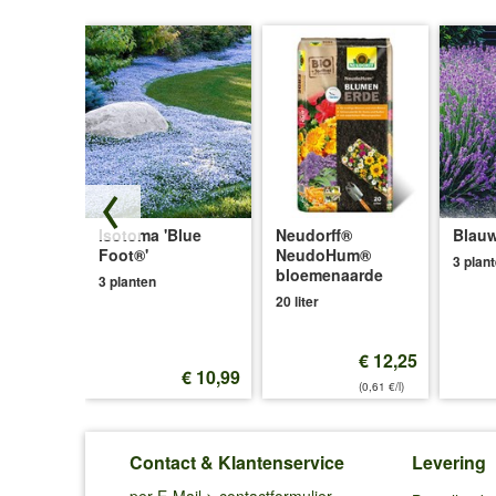
'Green
Twist®'
de
Isotoma 'Blue
Neudorff®
Blauw
n
Foot®'
NeudoHum®
3 plan
bloemenaarde
3 planten
20 liter
€ 12,25
€ 16,45
€ 10,99
(0,61 €/l)
Contact & Klantenservice
Levering
per E-Mail >
contactformulier