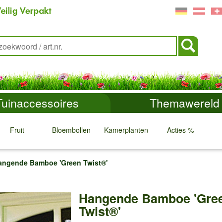
Tuinaccessoires
Themawereld
Fruit
Bloembollen
Kamerplanten
Acties %
↓
↓
↓
↓
angende Bamboe 'Green Twist®'
Hangende Bamboe 'Gre
Twist®'