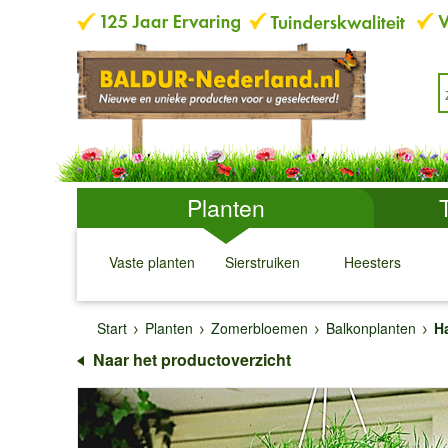
Planten
Vaste planten
Sierstruiken
Heesters
↓
↓
↓
↓
Start
Planten
Zomerbloemen
Balkonplanten
H
Naar het productoverzicht