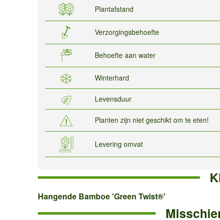
Plantafstand
Verzorgingsbehoefte
Behoefte aan water
Winterhard
Levensduur
Planten zijn niet geschikt om te eten!
Levering omvat
K
Hangende
Hangende Bamboe 'Green Twist®'
Misschien
Bamboe