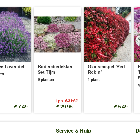
e Lavendel
Bodembedekker
Glansmispel 'Red
P
Set Tijm
Robin'
'
ten
S
9 planten
1 plant
4
i.p.v.
€ 31,80
€ 7,49
€ 29,95
€ 5,49
Service & Hulp
D