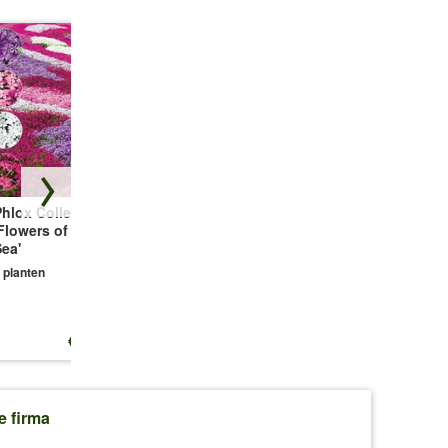
hlox Collectie
Bodembedekker
Vetmuur Sagina
Flowers of the
Tijm
Subulata
ea'
3 planten
3 planten
 planten
€ 13,25
€ 10,99
€ 10,99
e firma