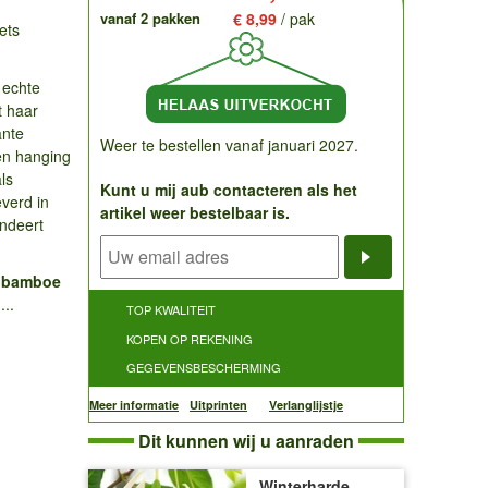
vanaf 2 pakken
€ 8,99
/ pak
ets
 echte
t haar
ante
Weer te bestellen vanaf januari 2027.
en hanging
ls
Kunt u mij aub contacteren als het
verd in
artikel weer bestelbaar is.
andeert
Notificatieve
 bamboe
...
TOP KWALITEIT
KOPEN OP REKENING
GEGEVENSBESCHERMING
Meer informatie
Uitprinten
Verlanglijstje
Dit kunnen wij u aanraden
Winterharde