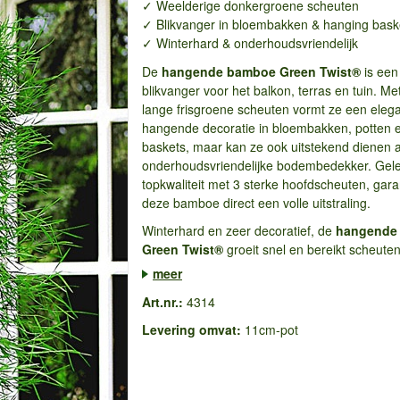
✓ Weelderige donkergroene scheuten
✓ Blikvanger in bloembakken & hanging bask
✓ Winterhard & onderhoudsvriendelijk
De
hangende bamboe Green Twist®
is een
blikvanger voor het balkon, terras en tuin. Me
lange frisgroene scheuten vormt ze een eleg
hangende decoratie in bloembakken, potten 
baskets, maar kan ze ook uitstekend dienen a
onderhoudsvriendelijke bodembedekker. Gele
topkwaliteit met 3 sterke hoofdscheuten, gar
deze bamboe direct een volle uitstraling.
Winterhard en zeer decoratief, de
hangende
Green Twist®
groeit snel en bereikt scheuten
meer
Art.nr.:
4314
Levering omvat:
11cm-pot