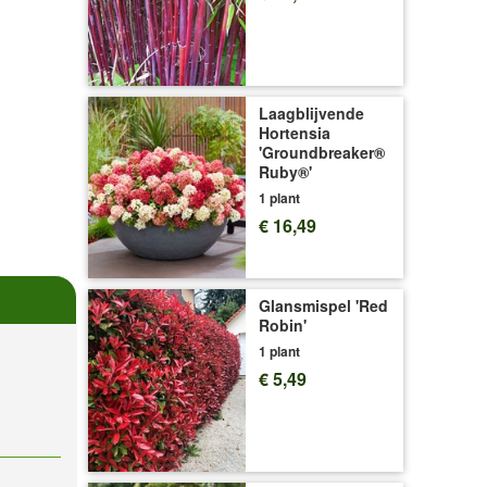
Laagblijvende
Hortensia
'Groundbreaker®
Ruby®'
1 plant
€ 16,49
Glansmispel 'Red
Robin'
1 plant
€ 5,49