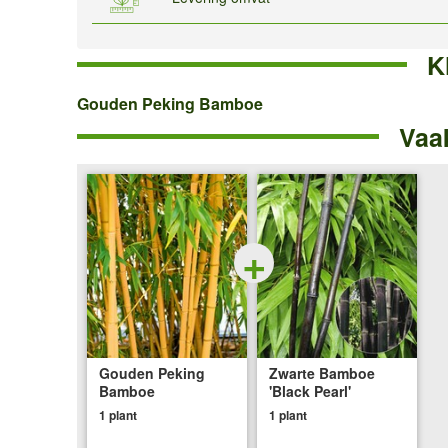
K
Gouden
Gouden Peking Bamboe
Vaa
Peking
Bamboe
+
Gouden Peking
Zwarte Bamboe
Bamboe
'Black Pearl'
1 plant
1 plant