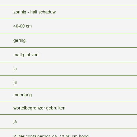
zonnig - half schaduw
40-60 cm
gering
matig tot veel
ja
ja
meerjarig
wortelbegrenzer gebruiken
ja
2-liter containerpot, ca. 40-50 cm hoog