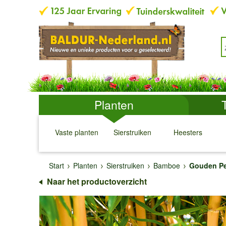
Planten
Vaste planten
Sierstruiken
Heesters
↓
↓
↓
↓
Start
Planten
Sierstruiken
Bamboe
Gouden P
Naar het productoverzicht