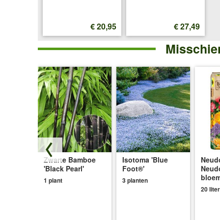
€ 20,95
€ 27,49
Misschien
mboe
Zwarte Bamboe
Isotoma 'Blue
Neudo
'Black Pearl'
Foot®'
Neud
bloe
1 plant
3 planten
20 liter