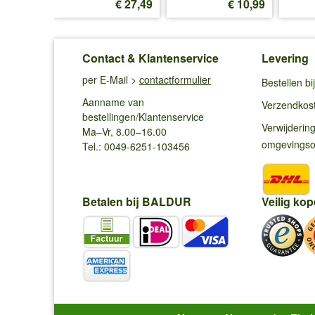
€ 12,70
€ 27,49
€ 10,99
Contact & Klantenservice
Levering
per E-Mail >
contactformulier
Bestellen b
Aanname van
Verzendkos
bestellingen/Klantenservice
Verwijderin
Ma–Vr, 8.00–16.00
omgevings
Tel.: 0049-6251-103456
Betalen bij BALDUR
Veilig kop