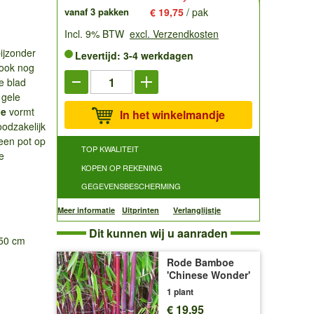
vanaf 3 pakken
€ 19,75
/ pak
Incl. 9% BTW
excl. Verzendkosten
ijzonder
Levertijd: 3-4 werkdagen
 ook nog
e blad
 gele
oe
vormt
In het winkelmandje
oodzakelijk
n een pot op
TOP KWALITEIT
e
KOPEN OP REKENING
GEGEVENSBESCHERMING
Meer informatie
Uitprinten
Verlanglijstje
Dit kunnen wij u aanraden
-50 cm
Rode Bamboe
'Chinese Wonder'
1 plant
€ 19,95