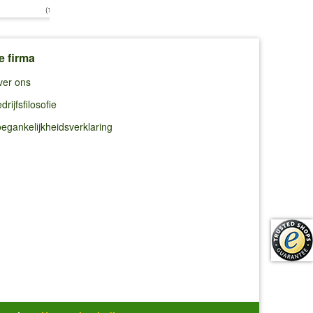
€ 7,69
(15,59 €/kg)
(19,63 €/qm)
e firma
ver ons
drijfsfilosofie
egankelijkheidsverklaring