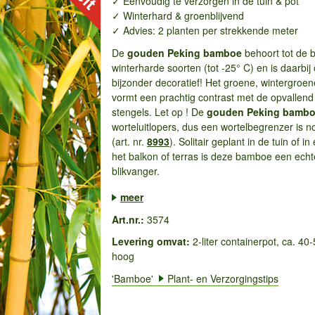
✓ Eenvoudig te verzorgen in de tuin & pot
✓ Winterhard & groenblijvend
✓ Advies: 2 planten per strekkende meter
De
gouden Peking bamboe
behoort tot de b
winterharde soorten (tot -25° C) en is daarbij
bijzonder decoratief! Het groene, wintergroen
vormt een prachtig contrast met de opvallend
stengels. Let op ! De
gouden Peking bamb
worteluitlopers, dus een wortelbegrenzer is n
(art. nr.
8993
). Solitair geplant in de tuin of i
het balkon of terras is deze bamboe een echt
blikvanger.
...
meer
Art.nr.:
3574
Levering omvat:
2-liter containerpot, ca. 40
hoog
'Bamboe'
Plant- en Verzorgingstips