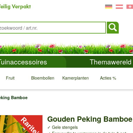
Tuinaccessoires
Themawereld
Fruit
Bloembollen
Kamerplanten
Acties %
↓
↓
↓
↓
eking Bamboe
Gouden Peking Bamboe
✓ Gele stengels