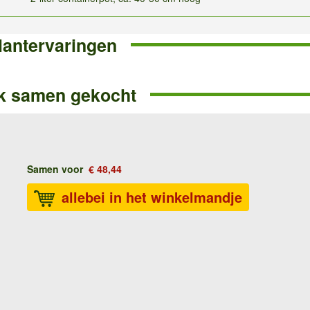
lantervaringen
k samen gekocht
Samen voor
€ 48,44
allebei in het winkelmandje