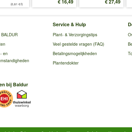
€ 16,49
€ 27,49
(0,61 €/l)
Service & Hulp
D
ij BALDUR
Plant- & Verzorgingstips
O
ten
Veel gestelde vragen (FAQ)
Be
g- en
Betalingsmogelijkheden
To
omstandigheden
Plantendokter
en bij Baldur