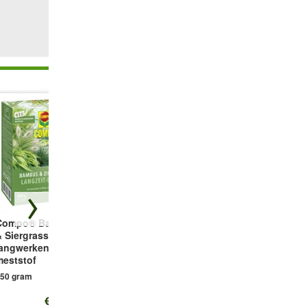
Compo® Bamboe
Lichtgevende
Anti-Worteldoek
& Siergrassen
Kiezelstenen
400x70 cm, 2mm
langwerkende
dik
50 stuks
meststof
400 x 70 cm
50 gram
€ 13,25
€ 49,95