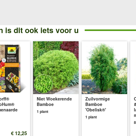
 is dit ook iets voor u
rff®
Niet Woekerende
Zuilvormige
oHum®
Bamboe
Bamboe
menaarde
'Obelisk®'
1 plant
1 plant
8
€ 12,25