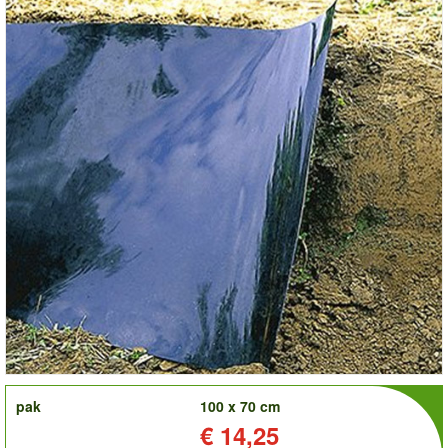
order
pak
100 x 70 cm
Prijs:
€ 14,25