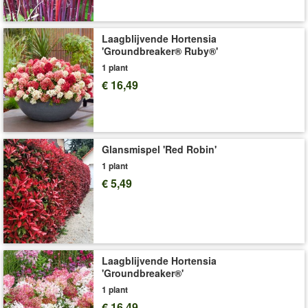
Levering omvat:
100 x 70 cm
Laagblijvende Hortensia
'Groundbreaker® Ruby®'
1 plant
€ 16,49
Glansmispel 'Red Robin'
1 plant
€ 5,49
Laagblijvende Hortensia
'Groundbreaker®'
1 plant
€ 16,49