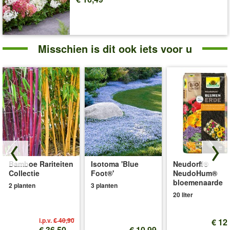
Misschien is dit ook iets voor u
Bamboe Rariteiten
Isotoma 'Blue
Neudorff®
Collectie
Foot®'
NeudoHum®
bloemenaarde
2 planten
3 planten
20 liter
i.p.v.
€ 40,90
€ 12
€ 36,50
€ 10,99