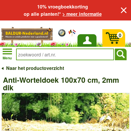
10% vroegboekkorting
op alle planten!*
> meer informatie
0
Inloggen
Menu
Naar het productoverzicht
Anti-Worteldoek 100x70 cm, 2mm
dik