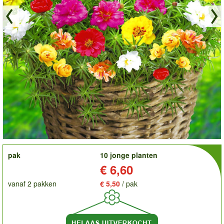
order
pak
10 jonge planten
Prijs:
€ 6,60
vanaf 2 pakken
€ 5,50
/ pak