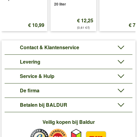
20 liter
€ 12,25
€ 10,99
€ 7
(0,61 €/l)
Contact & Klantenservice
Levering
Service & Hulp
De firma
Betalen bij BALDUR
Veilig kopen bij Baldur