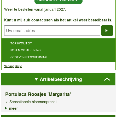
Weer te bestellen vanaf januari 2027.
Kunt u mij aub contacteren als het artikel weer bestelbaar is.
Noti
TOP KWALITEIT
KOPEN OP REKENING
GEGEVENSBESCHERMING
Verlanglijstje
Artikelbeschrijving
Portulaca Roosjes 'Margarita'
✓ Sensationele bloemenpracht
✓ Bloeit van zomer tot laat in de herfst
meer
✓ Ideaal voor bloembakken, hanging baskets & perken