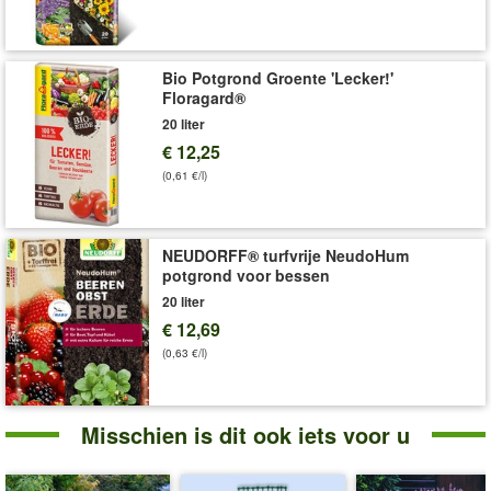
goed gevoed!
Art.nr.:
72027
Bio Potgrond Groente 'Lecker!'
Levering omvat:
13 cm recyclebare kweekpot
Floragard®
'BIO Tijm'
Plant- en Verzorgingstips
20 liter
€ 12,25
(0,61 €/l)
NEUDORFF® turfvrije NeudoHum
potgrond voor bessen
20 liter
€ 12,69
(0,63 €/l)
Misschien is dit ook iets voor u