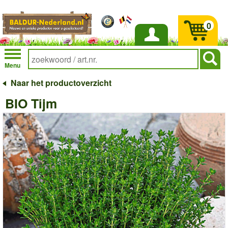
0
Inloggen
Menu
Naar het productoverzicht
BIO Tijm