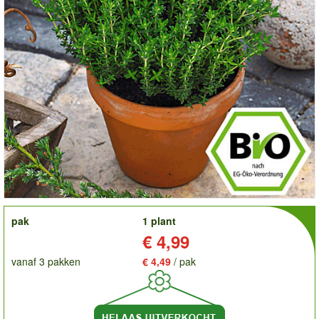
order
pak
1 plant
Prijs:
€ 4,99
vanaf 3 pakken
€ 4,49
/ pak