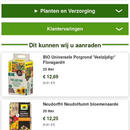
De
BIO tijm
is een onmisbare klassieker in de mediterrane
Planten en Verzorging
keuken. Met haar intense, kruidige aroma geeft ze een heerlijke
smaak aan vis- en vleesgerechten, tomatensauzen, soepen en
gerechten met champignons. De blaadjes kunnen zowel vers als
Klantervaringen
gedroogd worden gebruikt. Spaarzaam doseren is voldoende
om gerechten een volle, aromatische toets te geven.
BIO
Tijm
Dit kunnen wij u aanraden
De
BIO tijm
is een meerjarige plant die tot ca. 40 cm hoog
wordt en in de zomer bloeit met fijne roze-paarse bloemetjes.
Ze houdt van een zonnige, droge standplaats en voelt zich thuis
BIO Universele Potgrond 'Veelzijdig!'
Floragard®
in rotstuinen, maar ook in potten op het balkon of terras. De
winterharde plant is sterk, onderhoudsvriendelijk en bijzonder
25 liter
eenvoudig te verzorgen.
€ 12,69
Afkomstig uit gecertificeerde biologische teelt (DE-ÖKO-006),
(0,51 €/l)
brengt de
BIO tijm
pure mediterrane flair en natuurlijke smaak
rechtstreeks uit uw eigen tuin. (Thymus vulgaris)
Neudorff® NeudoHum® bloemenaarde
De
Hauert Biorga kruiden meststof
(art.nr.
3514
) is een
volledig plantaardige voeding voor kruiden en tomaten, gemaakt
20 liter
uit 100% natuurlijke grondstoffen.
€ 12,25
Door de puur plantaardige
SCHACHT BIO vloeibare meststof
(0,61 €/l)
voor kruiden
(art.nr.
682
) worden de kruiden gevitaliseerd en