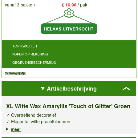
vanaf 3 pakken
€ 16,90
/ pak
TOP KWALITEIT
KOPEN OP REKENING
GEGEVENSBESCHERMING
Verlanglijstje
Artikelbeschrijving
XL Witte Wax Amaryllis 'Touch of Glitter' Groen
✓ Overtreffend decoratief
✓ Elegante, witte prachtbloemen
✓ Groeit zonder aarde & water
meer
✓ Bolomvang 30-32 cm