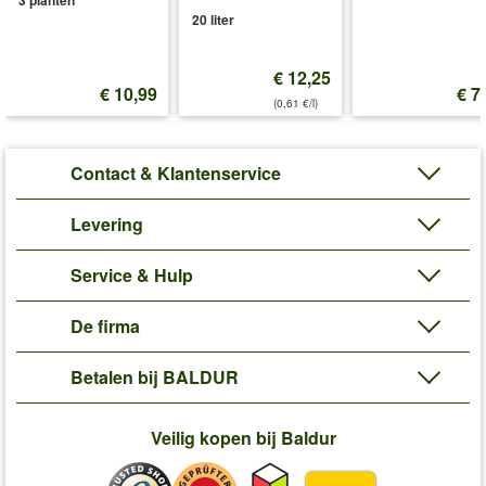
3 planten
20 liter
Levering omvat:
bolomvang 30-32 cm
'XL Witte Wax Amaryllis 'Touch of Glitter' Groen'
€ 12,25
Plant- en Verzorgingstips
€ 10,99
€ 7
(0,61 €/l)
Contact & Klantenservice
Levering
Service & Hulp
De firma
Betalen bij BALDUR
Veilig kopen bij Baldur