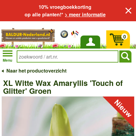
10% vroegboekkorting
op alle planten!*
> meer informatie
0
Inloggen
Menu
Naar het productoverzicht
XL Witte Wax Amaryllis 'Touch of
Glitter' Groen