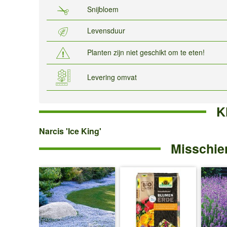
Snijbloem
Levensduur
Planten zijn niet geschikt om te eten!
Levering omvat
K
Narcis
Narcis 'Ice King'
Misschien
'Ice
King'