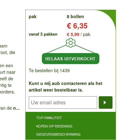
order
pak
8 bollen
Prijs:
€ 6,35
vanaf 3 pakken
€ 5,99
/ pak
naam
oot, die
ten een
Te bestellen bij 1439
urt naar
eeft de
Kunt u mij aub contacteren als het
htig te
artikel weer bestelbaar is.
borders,
 van de
n...
Notificatieve
TOP KWALITEIT
KOPEN OP REKENING
GEGEVENSBESCHERMING