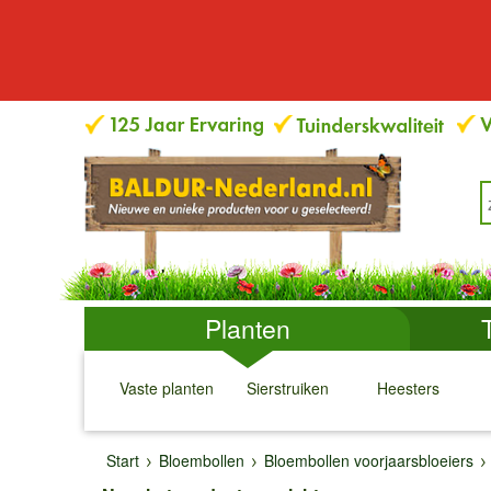
Planten
Vaste planten
Sierstruiken
Heesters
↓
↓
↓
↓
Start
Bloembollen
Bloembollen voorjaarsbloeiers