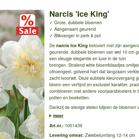
Narcis 'Ice King'
✓ Grote, dubbele bloemen
✓ Aangenaam geurend
✓ Blikvanger in perk & pot
De
narcis Ice King
betovert met zijn aange
geurende, dubbele bloemen van wel 10 cm gr
een vleugje elegantie en luxe in de tuin
brengen. Stralend witte bloemblaadjes omlijs
citroengeel, golvend hart dat langzaam verkle
zacht ivoorwit. Deze subtiele kleurovergang g
bloem een verfijnd en exclusief karakter, prac
combineren met andere voorjaarsbloeiers in 
potten en boeketten.
Dankzij de stevige stelen blijven de bloemen
meer
Art.nr.:
1001439
Levering omvat:
Zwiebelumfang 12-14 cm