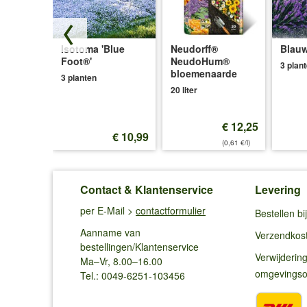
Isotoma 'Blue
Neudorff®
Blauw
ce®'
Foot®'
NeudoHum®
3 plan
bloemenaarde
3 planten
20 liter
€ 12,25
€ 12,99
€ 10,99
(0,61 €/l)
Contact & Klantenservice
Levering
per E-Mail >
contactformulier
Bestellen b
Aanname van
Verzendkos
bestellingen/Klantenservice
Verwijderin
Ma–Vr, 8.00–16.00
omgevings
Tel.: 0049-6251-103456