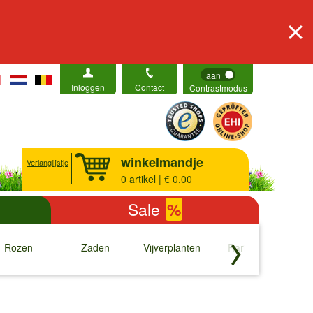
aan
Inloggen
Contact
Contrastmodus
winkelmandje
Verlanglijstje
0
artikel | € 0,00
Sale
%
Rozen
Zaden
Vijverplanten
Rariteiten
b
↓
↓
↓
↓