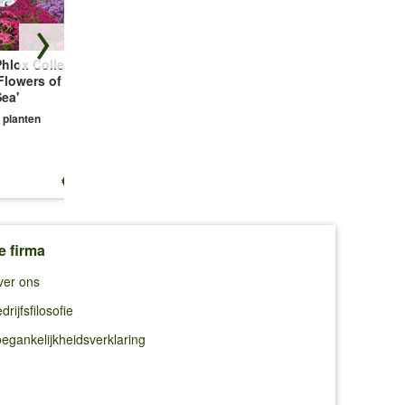
hlox Collectie
Bodembedekker
Vetmuur Sagina
Flowers of the
Tijm
Subulata
ea'
3 planten
3 planten
 planten
€ 13,25
€ 10,99
€ 10,99
e firma
ver ons
drijfsfilosofie
egankelijkheidsverklaring