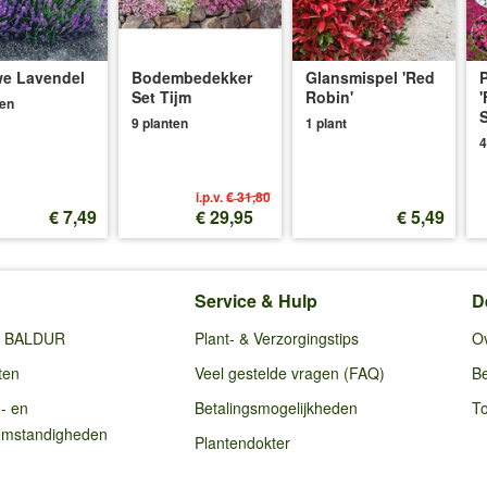
e Lavendel
Bodembedekker
Glansmispel 'Red
P
Set Tijm
Robin'
'
ten
S
9 planten
1 plant
4
i.p.v.
€ 31,80
€ 7,49
€ 29,95
€ 5,49
Service & Hulp
D
ij BALDUR
Plant- & Verzorgingstips
O
ten
Veel gestelde vragen (FAQ)
Be
g- en
Betalingsmogelijkheden
To
omstandigheden
Plantendokter