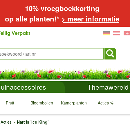
10% vroegboekkorting
op alle planten!*
> meer informatie
Tuinaccessoires
Themawereld
Fruit
Bloembollen
Kamerplanten
Acties %
↓
↓
↓
↓
Acties
Narcis 'Ice King'