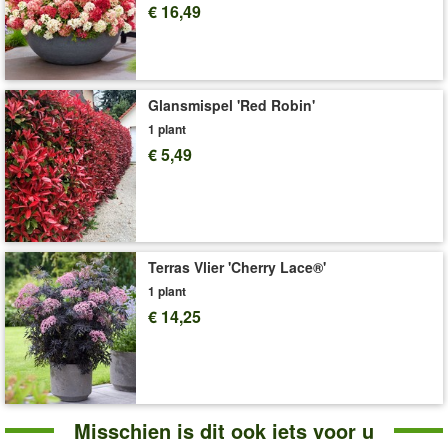
€ 16,49
Levering omvat:
12 cm-pot, ca. 20-25 cm hoog
'Japanse esdoorn'
Plant- en Verzorgingstips
Glansmispel 'Red Robin'
1 plant
€ 5,49
Terras Vlier 'Cherry Lace®'
1 plant
€ 14,25
Misschien is dit ook iets voor u