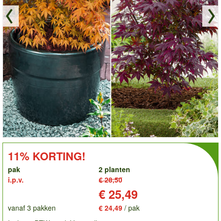
order
KORTING!:
11% KORTING!
pak
2 planten
i.p.v.
€ 28,50
Prijs:
€ 25,49
vanaf 3 pakken
€ 24,49
/ pak