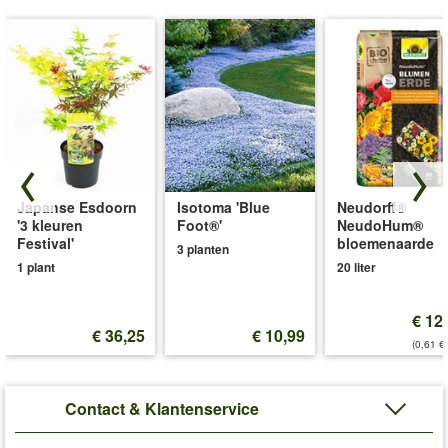
Japanse Esdoorn
Isotoma 'Blue
Neudorff®
'3 kleuren
Foot®'
NeudoHum®
Festival'
bloemenaarde
3 planten
1 plant
20 liter
€ 12
€ 36,25
€ 10,99
(0,61 €/
Contact & Klantenservice