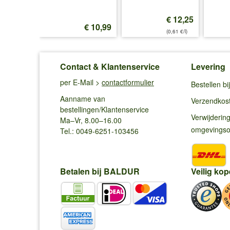
€ 12,25
€ 12,99
€ 10,99
(0,61 €/l)
Contact & Klantenservice
Levering
per E-Mail >
contactformulier
Bestellen b
Aanname van
Verzendkos
bestellingen/Klantenservice
Verwijderin
Ma–Vr, 8.00–16.00
omgevings
Tel.: 0049-6251-103456
Betalen bij BALDUR
Veilig kop