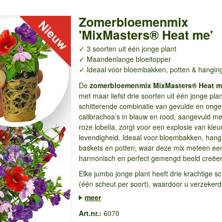
Zomerbloemenmix
'MixMasters® Heat me'
✓ 3 soorten uit één jonge plant
✓ Maandenlange bloeitopper
✓ Ideaal voor bloembakken, potten & hangin
De
zomerbloemenmix MixMasters® Heat 
met maar liefst drie soorten uit één jonge pla
schitterende combinatie van gevulde en onge
calibrachoa’s in blauw en rood, aangevuld met
roze lobelia, zorgt voor een explosie van kleu
levendigheid. Ideaal voor bloembakken, hang
baskets en potten, waar deze mix meteen ee
harmonisch en perfect gemengd beeld creëer
Elke jumbo jonge plant heeft drie krachtige s
(één scheut per soort), waardoor u verzekerd 
meer
Art.nr.:
6070