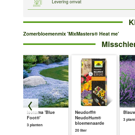
Levering omvat
K
Zomerbloemenmix
Zomerbloemenmix 'MixMasters® Heat me'
Misschien
'MixMasters®
Heat
me'
Isotoma 'Blue
Neudorff®
Blauw
ce®'
Foot®'
NeudoHum®
3 plan
bloemenaarde
3 planten
20 liter