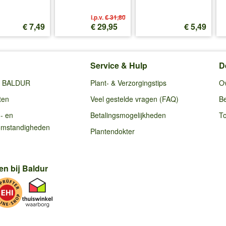
i.p.v.
€ 31,80
€ 7,49
€ 29,95
€ 5,49
Service & Hulp
D
ij BALDUR
Plant- & Verzorgingstips
O
ten
Veel gestelde vragen (FAQ)
Be
g- en
Betalingsmogelijkheden
To
omstandigheden
Plantendokter
en bij Baldur