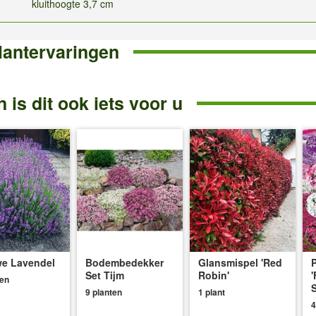
kluithoogte 3,7 cm
lantervaringen
 is dit ook iets voor u
e Lavendel
Bodembedekker
Glansmispel 'Red
P
Set Tijm
Robin'
'
ten
S
9 planten
1 plant
4