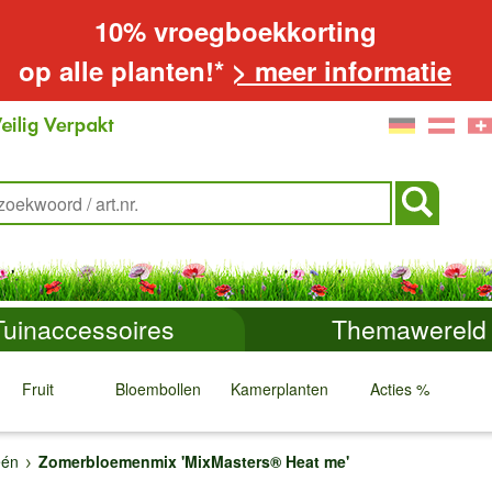
10% vroegboekkorting
op alle planten!*
> meer informatie
Tuinaccessoires
Themawereld
Fruit
Bloembollen
Kamerplanten
Acties %
↓
↓
↓
↓
één
Zomerbloemenmix 'MixMasters® Heat me'