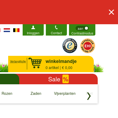
aan
Inloggen
Contact
Contrastmodus
winkelmandje
Verlanglijstje
0
artikel | € 0,00
Sale
%
Rozen
Zaden
Vijverplanten
Rariteiten
b
↓
↓
↓
↓