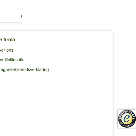
€ 13,25
€ 10,99
€ 10,99
e firma
ver ons
drijfsfilosofie
egankelijkheidsverklaring