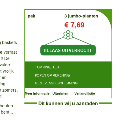
order
pak
3 jumbo-planten
Prijs:
€ 7,69
g baskets
me
verrast
nt! De
vulde
TOP KWALITEIT
 vrolijk
KOPEN OP REKENING
r en
ing
GEGEVENSBESCHERMING
n zomers,
Meer informatie
Uitprinten
Verlanglijstje
t.
Dit kunnen wij u aanraden
cheuten
bent...