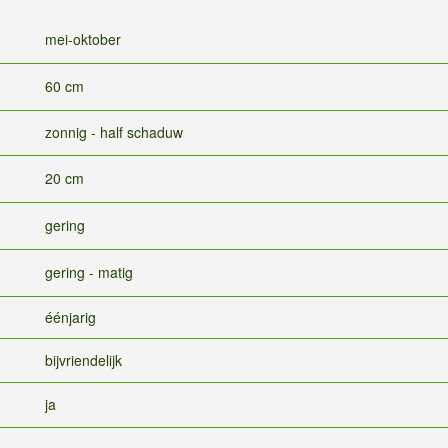
mei-oktober
60 cm
zonnig - half schaduw
20 cm
gering
gering - matig
éénjarig
bijvriendelijk
ja