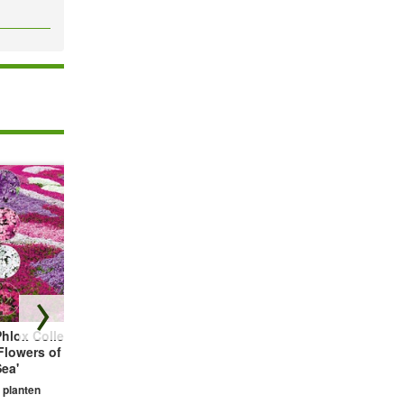
hlox Collectie
Bodembedekker
Vetmuur Sagina
Flowers of the
Tijm
Subulata
ea'
3 planten
3 planten
 planten