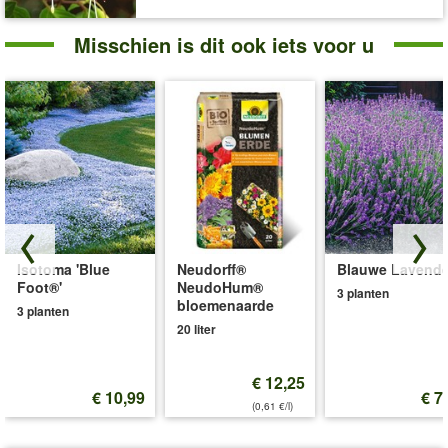
Misschien is dit ook iets voor u
Isotoma 'Blue
Neudorff®
Blauwe Lavende
Foot®'
NeudoHum®
3 planten
bloemenaarde
3 planten
20 liter
€ 12,25
€ 10,99
€ 7
(0,61 €/l)