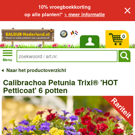
10% vroegboekkorting
op alle planten!*
> meer informatie
0
Inloggen
Menu
Naar het productoverzicht
Calibrachoa Petunia Trixi® 'HOT
Petticoat' 6 potten