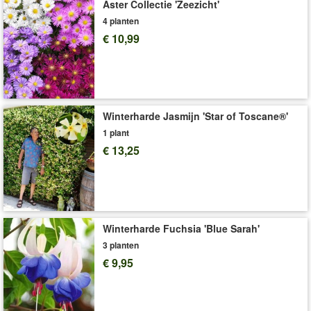
brengt! (Calibrachoa-hybride)
Aster Collectie 'Zeezicht'
4 planten
Neudorff® NeudoHum bloemenaarde
(art. nr.
440
of
441
)
is de
€ 10,99
beste keuze voor zomerbloemen.
Calibrachoa's (petunia's) hebben veel meststof nodig (bijv. art.
nr
.
932
of
3519
).
Art.nr.:
3906
Levering omvat:
12 cm-pot
Winterharde Jasmijn 'Star of Toscane®'
1 plant
'Calibrachoa'
Plant- en Verzorgingstips
€ 13,25
Winterharde Fuchsia 'Blue Sarah'
3 planten
€ 9,95