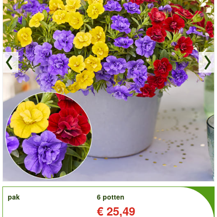
order
pak
6 potten
Prijs:
€ 25,49