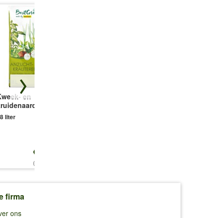
Kweek- en
Corsica Flower
Dille, Eenvoudig
kruidenaarde
Bridge® antraciet,
1 portie zaad
55 cm
8 liter
1 bak
€ 12,25
€ 24,99
€ 2,69
(0,68 €/l)
e firma
ver ons