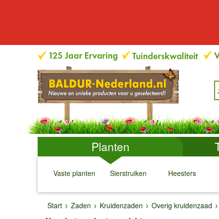
Planten
Vaste planten
Sierstruiken
Heesters
↓
↓
↓
↓
Start
Zaden
Kruidenzaden
Overig kruidenzaad