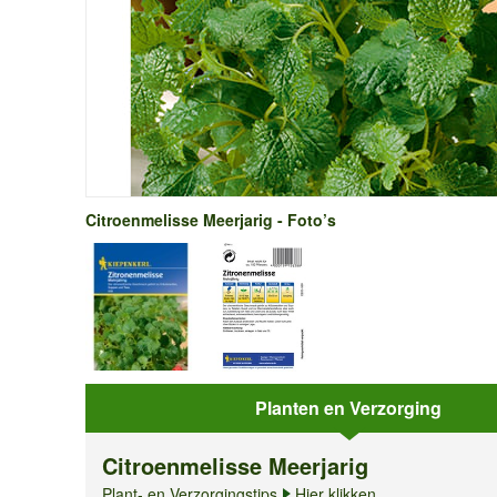
Citroenmelisse Meerjarig - Foto’s
Planten en Verzorging
Citroenmelisse Meerjarig
Plant- en Verzorgingstips
Hier klikken