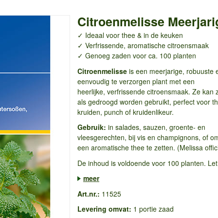
Citroenmelisse Meerjari
✓ Ideaal voor thee & in de keuken
✓ Verfrissende, aromatische citroensmaak
✓ Genoeg zaden voor ca. 100 planten
Citroenmelisse
is een meerjarige, robuuste 
eenvoudig te verzorgen plant met een
heerlijke, verfrissende citroensmaak. Ze kan 
als gedroogd worden gebruikt, perfect voor t
kruiden, punch of kruidenlikeur.
Gebruik:
in salades, sauzen, groente- en
vleesgerechten, bij vis en champignons, of o
een aromatische thee te zetten. (Melissa offici
De inhoud is voldoende voor 100 planten. Let 
meer
Art.nr.:
11525
Levering omvat:
1 portie zaad