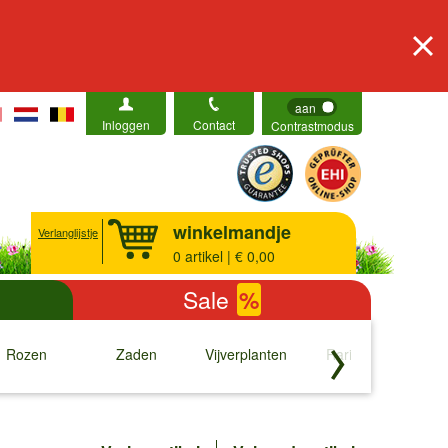
aan
Inloggen
Contact
Contrastmodus
winkelmandje
Verlanglijstje
0
artikel | € 0,00
Sale
%
Rozen
Zaden
Vijverplanten
Rariteiten
b
↓
↓
↓
↓