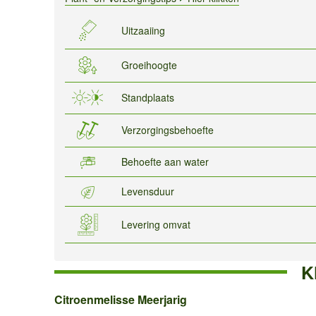
Uitzaaiing
Groeihoogte
Standplaats
Verzorgingsbehoefte
Behoefte aan water
Levensduur
Levering omvat
K
Citroenmelisse
Citroenmelisse Meerjarig