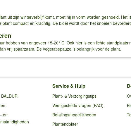
lant uit zijn winterverblijf komt, moet hij in vorm worden gesnoeid. He
de plant compact en krachtig. De bloei wordt door het snoeien bevorder
eren
uur hebben van ongeveer 15-20° C. Ook hier is een lichte standplaats n
dan vrij spaarzaam. De vegetatiepauze is belangrijk voor de plant.
Service & Hulp
D
ij BALDUR
Plant- & Verzorgingstips
O
ten
Veel gestelde vragen (FAQ)
Be
g- en
Betalingsmogelijkheden
To
omstandigheden
Plantendokter