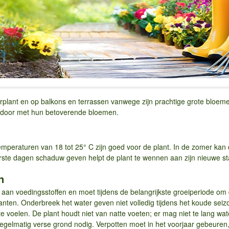
erplant en op balkons en terrassen vanwege zijn prachtige grote bloeme
ar door met hun betoverende bloemen.
 temperaturen van 18 tot 25° C zijn goed voor de plant. In de zomer kan
erste dagen schaduw geven helpt de plant te wennen aan zijn nieuwe st
n
e aan voedingsstoffen en moet tijdens de belangrijkste groeiperiode 
anten. Onderbreek het water geven niet volledig tijdens het koude sei
e voelen. De plant houdt niet van natte voeten; er mag niet te lang wate
egelmatig verse grond nodig. Verpotten moet in het voorjaar gebeuren, a