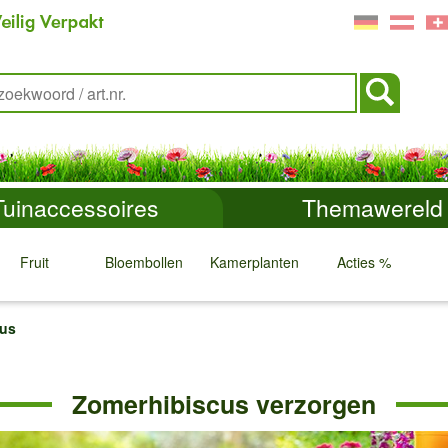
Tuinaccessoires
Themawereld
Fruit
Bloembollen
Kamerplanten
Acties %
↓
↓
↓
↓
cus
Zomerhibiscus verzorgen