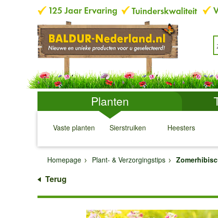
Planten
Vaste planten
Sierstruiken
Heesters
↓
↓
↓
↓
Homepage
Plant- & Verzorgingstips
Zomerhibis
Terug