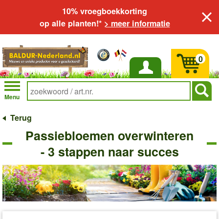
10% vroegboekkorting
op alle planten!*
> meer informatie
0
Inloggen
Menu
Terug
Passiebloemen overwinteren
- 3 stappen naar succes