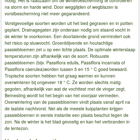
nodig. Het is raadzaam om de winterbescherming te controleren
na storm en harde wind. Door wegglijden of wegblazen is
vorstbescherming niet meer gegarandeerd.
Vorstgevoelige soorten worden uit het bed gegraven en in potten
geplant. Drainagegaten zijn onderaan nodig om staand vocht in
de winter te voorkomen. Een doorlatende grond vermindert ook
het risico op stuwvocht. Groenblijvende en houtachtige
passiebloemen zet u op een lichte plaats. De optimale winterslaap
temperaturen zijn afhankelijk van de soort. Robuuste
passiebloemen (bijv. Passiflora edulis, Passiflora incarnata of
Passiflora caerulea)worden tussen 5 en 15 ° C goed bewaard.
Tropische soorten hebben het graag warmer en kunnen
overwinteren bij ongeveer 18 ° C. Ze worden slechts matig
gegoten, afhankelijk van wat de vochttest met de vinger zegt.
Bemesting wordt tot het begin van het voorjaar vermeden.
Overwintering van de passiebloemen vindt plaats vanaf april na
de laatste nachtvorst. Net als de meeste kuipplanten krijgen
passiebloemen in eerste instantie een plaats beschut tegen de
zon. Na de winter is het blad gevoelig en kan het verbranden in
de lentezon.