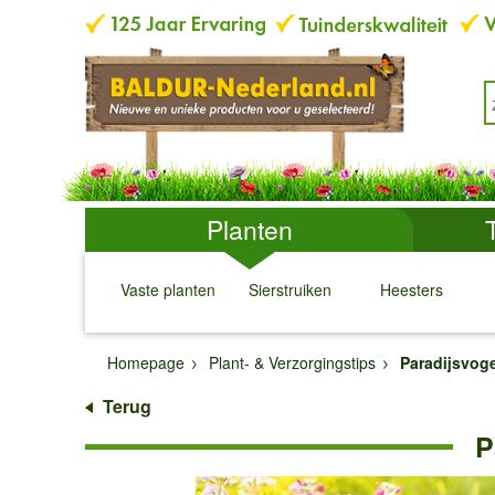
Planten
Vaste planten
Sierstruiken
Heesters
↓
↓
↓
↓
Homepage
Plant- & Verzorgingstips
Paradijsvoge
Terug
P