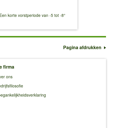
 Een korte vorstperiode van -5 tot -8°
Pagina afdrukken
e firma
ver ons
drijfsfilosofie
egankelijkheidsverklaring