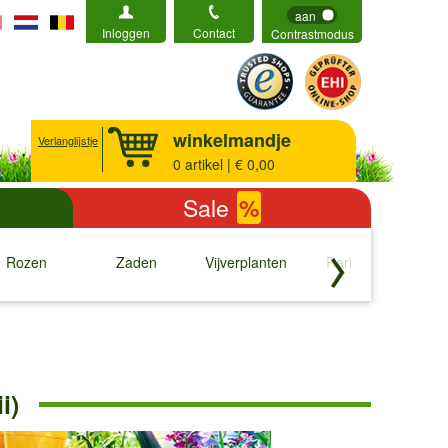
aan
Inloggen
Contact
Contrastmodus
winkelmandje
Verlanglijstje
0
artikel | € 0,00
Sale
%
Rozen
Zaden
Vijverplanten
Rariteiten
b
↓
↓
↓
↓
i)