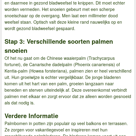
en daarmee in gezond bladweefsel te knippen. Dit moet echter
worden vermeden. Het snoeien gebeurt met een scherpe
snoeischaar op de overgang. Men laat een millimeter dood
weefsel staan. Optisch valt deze kleine rand nauwelijks op en
wordt gezond bladweefsel gespaard.
Stap 3: Verschillende soorten palmen
snoeien
Of het nu gaat om de Chinese waaierpalm (Trachycarpus
fortunei), de Canarische dadelpalm (Phoenix canariensis) of
Kentia-palm (Howea forsteriana), palmen zien er heel verschillend
uit. Hun groeiwijze is echter vergelijkbaar. De jonge bladeren
komen uit het hart van een palm, groeien langzaam naar
beneden en sterven uiteindelijk af. Deze overeenkomst verbindt
palmen met elkaar en zorgt ervoor dat ze alleen worden gesnoeid
als dat nodig is.
Verdere Informatie
Palmbomen in potten zijn populair op veel balkons en terrassen.
Ze zorgen voor vakantiegevoel en inspireren met hun
groenblijvende palmbladeren. De bladeren komen voort uit een