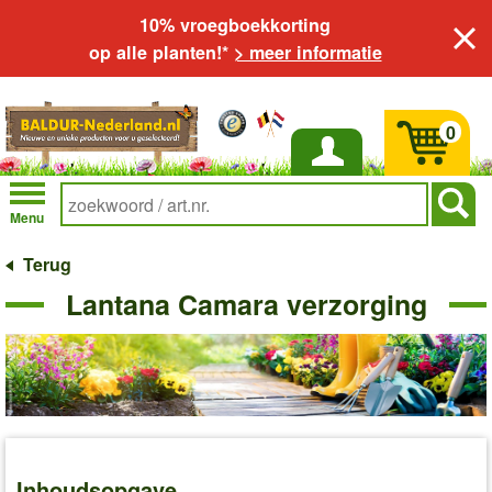
10% vroegboekkorting
op alle planten!*
> meer informatie
0
Inloggen
Menu
Terug
Lantana Camara verzorging
Inhoudsopgave