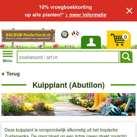
10% vroegboekkorting
op alle planten!*
> meer informatie
0
Inloggen
Menu
Terug
Kuipplant (Abutilon)
Deze kuipplant is oorspronkelijk afkomstig uit het tropische
Zuidamerika. De plant bloeit op een lichte (geen direkt zonlicht)