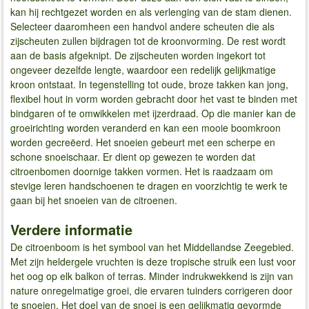
kan hij rechtgezet worden en als verlenging van de stam dienen.
Selecteer daaromheen een handvol andere scheuten die als
zijscheuten zullen bijdragen tot de kroonvorming. De rest wordt
aan de basis afgeknipt. De zijscheuten worden ingekort tot
ongeveer dezelfde lengte, waardoor een redelijk gelijkmatige
kroon ontstaat. In tegenstelling tot oude, broze takken kan jong,
flexibel hout in vorm worden gebracht door het vast te binden met
bindgaren of te omwikkelen met ijzerdraad. Op die manier kan de
groeirichting worden veranderd en kan een mooie boomkroon
worden gecreëerd. Het snoeien gebeurt met een scherpe en
schone snoeischaar. Er dient op gewezen te worden dat
citroenbomen doornige takken vormen. Het is raadzaam om
stevige leren handschoenen te dragen en voorzichtig te werk te
gaan bij het snoeien van de citroenen.
Verdere informatie
De citroenboom is het symbool van het Middellandse Zeegebied.
Met zijn heldergele vruchten is deze tropische struik een lust voor
het oog op elk balkon of terras. Minder indrukwekkend is zijn van
nature onregelmatige groei, die ervaren tuinders corrigeren door
te snoeien. Het doel van de snoei is een gelijkmatig gevormde