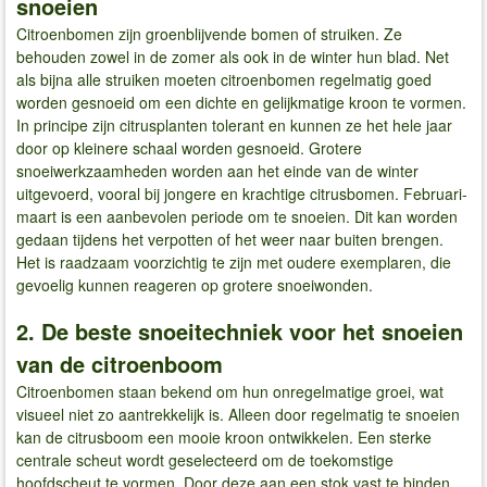
snoeien
Citroenbomen zijn groenblijvende bomen of struiken. Ze
behouden zowel in de zomer als ook in de winter hun blad. Net
als bijna alle struiken moeten citroenbomen regelmatig goed
worden gesnoeid om een dichte en gelijkmatige kroon te vormen.
In principe zijn citrusplanten tolerant en kunnen ze het hele jaar
door op kleinere schaal worden gesnoeid. Grotere
snoeiwerkzaamheden worden aan het einde van de winter
uitgevoerd, vooral bij jongere en krachtige citrusbomen. Februari-
maart is een aanbevolen periode om te snoeien. Dit kan worden
gedaan tijdens het verpotten of het weer naar buiten brengen.
Het is raadzaam voorzichtig te zijn met oudere exemplaren, die
gevoelig kunnen reageren op grotere snoeiwonden.
2. De beste snoeitechniek voor het snoeien
van de citroenboom
Citroenbomen staan bekend om hun onregelmatige groei, wat
visueel niet zo aantrekkelijk is. Alleen door regelmatig te snoeien
kan de citrusboom een mooie kroon ontwikkelen. Een sterke
centrale scheut wordt geselecteerd om de toekomstige
hoofdscheut te vormen. Door deze aan een stok vast te binden,