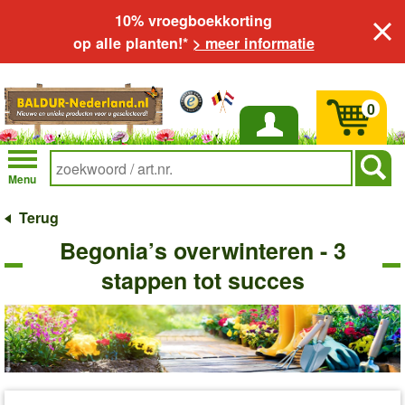
10% vroegboekkorting
op alle planten!*
> meer informatie
0
Inloggen
Menu
Terug
Begonia’s overwinteren - 3
stappen tot succes