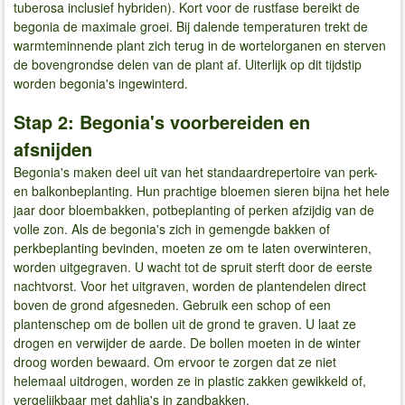
tuberosa inclusief hybriden). Kort voor de rustfase bereikt de
begonia de maximale groei. Bij dalende temperaturen trekt de
warmteminnende plant zich terug in de wortelorganen en sterven
de bovengrondse delen van de plant af. Uiterlijk op dit tijdstip
worden begonia's ingewinterd.
Stap 2: Begonia's voorbereiden en
afsnijden
Begonia's maken deel uit van het standaardrepertoire van perk-
en balkonbeplanting. Hun prachtige bloemen sieren bijna het hele
jaar door bloembakken, potbeplanting of perken afzijdig van de
volle zon. Als de begonia's zich in gemengde bakken of
perkbeplanting bevinden, moeten ze om te laten overwinteren,
worden uitgegraven. U wacht tot de spruit sterft door de eerste
nachtvorst. Voor het uitgraven, worden de plantendelen direct
boven de grond afgesneden. Gebruik een schop of een
plantenschep om de bollen uit de grond te graven. U laat ze
drogen en verwijder de aarde. De bollen moeten in de winter
droog worden bewaard. Om ervoor te zorgen dat ze niet
helemaal uitdrogen, worden ze in plastic zakken gewikkeld of,
vergelijkbaar met dahlia's in zandbakken.