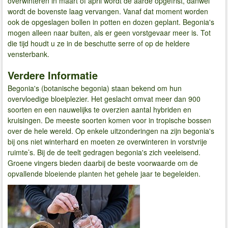
overwinteren in maart of april wordt de aarde opgefrist, danwel
wordt de bovenste laag vervangen. Vanaf dat moment worden
ook de opgeslagen bollen in potten en dozen geplant. Begonia's
mogen alleen naar buiten, als er geen vorstgevaar meer is. Tot
die tijd houdt u ze in de beschutte serre of op de heldere
vensterbank.
Verdere Informatie
Begonia's (botanische begonia) staan ​​bekend om hun
overvloedige bloeiplezier. Het geslacht omvat meer dan 900
soorten en een nauwelijks te overzien aantal hybriden en
kruisingen. De meeste soorten komen voor in tropische bossen
over de hele wereld. Op enkele uitzonderingen na zijn begonia's
bij ons niet winterhard en moeten ze overwinteren in vorstvrije
ruimte’s. Bij de de teelt gedragen begonia's zich veeleisend.
Groene vingers bieden daarbij de beste voorwaarde om de
opvallende bloeiende planten het gehele jaar te begeleiden.