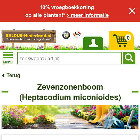
10% vroegboekkorting
op alle planten!*
> meer informatie
0
Inloggen
Menu
Terug
Zevenzonenboom
(Heptacodium miconioides)