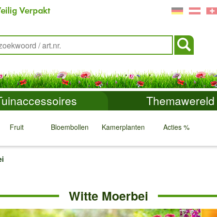
Tuinaccessoires
Themawereld
Fruit
Bloembollen
Kamerplanten
Acties %
↓
↓
↓
↓
ei
Witte Moerbei