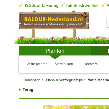
Planten
Vaste planten
Sierstruiken
Heesters
↓
↓
↓
↓
Homepage
Plant- & Verzorgingstips
Witte Moerb
Terug