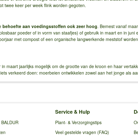
ot twee keer per week flink worden gegoten.
de
behoefte aan voedingsstoffen ook zeer hoog
. Bemest vanaf maar
plosbaar poeder of in vorm van staafjes) of gebruik in maart en in jun
voorjaar met compost of een organische langwerkende meststof worden v
r in maart jaarlijks mogelijk om de grootte van de kroon en haar vertak
 niets verkeerd doen: moerbeien ontwikkelen zowel aan het jonge als aa
Service & Hulp
D
ij BALDUR
Plant- & Verzorgingstips
O
ten
Veel gestelde vragen (FAQ)
Be