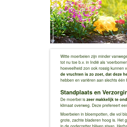
Witte moerbeien zijn minder vanweg
tot nu toe b.v. in Indië als ‘voerbom
hoeveelheid zon ook rossig kunnen ve
de vruchten is zo zoet, dat deze 
hebben en variëren aan slechts één 
Standplaats en Verzorgi
De moerbei is
zeer makkelijk te o
klimaat overweg. Deze prefereert een
Moerbeien in bloempotten, die vol b
grote, zachte bladeren hoog is. Het 
in de onderzetter blijven staan. Herh