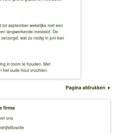
t tot september wekelijks met een
i een langwerkende meststof. De
erzorgd, wat zo nodig in juni kan
king in toom te houden. Met
n het oude hout vruchten.
Pagina afdrukken
e firma
ver ons
drijfsfilosofie