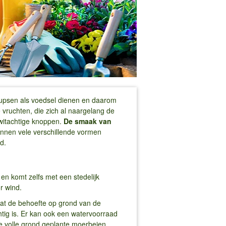
rupsen als voedsel dienen en daarom
 vruchten, die zich al naargelang de
 witachtige knoppen.
De smaak van
nnen vele verschillende vormen
d.
en komt zelfs met een stedelijk
r wind.
at de behoefte op grond van de
tig is. Er kan ook een watervoorraad
 de volle grond geplante moerbeien