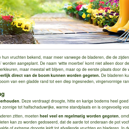
e hun vruchten bekend, maar meer vanwege de bladeren, die de zijde
en’ worden aangeplant. De naam ‘witte moerbei’ komt niet alleen door de
rkleuren, maar meestal wit blijven, maar op de eerste plaats door de
heerlijk direct van de boom kunnen worden gegeten.
De bladeren ku
boom van een gladde rand tot een diep ingesneden, vingervormige ran
ng
nderhouden
. Deze verdraagt droogte, hitte en karige bodems heel goed 
 zonnige tot halfschaduwrijke, warme standplaats en is ongevoelig voo
laderen zitten, moeten
heel veel en regelmatig worden gegoten
, omd
gieten kan zo worden gedoseerd, dat de aarde tot onderaan de pot voch
aalde of extreme droogte leidt tot afvallende vruchten en bladeren. In