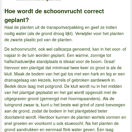
Hoe wordt de schoonvrucht correct
geplant?
Haal de planten uit de transportverpakking en geef ze indien
nodig water (als de grond droog lijkt). Verwijder voor het planten
de zwarte plastic pot van de planten.
De schoonvrucht, ook wel callicarpa genoemd, kan in het voor- of
najaar in de tuin worden geplant. Een warme, zonnige tot
halfschaduwrijke standplaats is ideaal voor de boom. Graaf
hiervoor een plantgat dat minimaal twee keer zo groot is als de
kluit. Maak de bodem van het gat los met een hark en leg er een
drainagelaag van kiezels, korrels of gebroken aardewerk in.
Bedek deze laag met potgrond. De kluit wordt nu in het midden
van het plantgat geplaatst en het gat wordt opgevuld met de
uitgegraven grond (gemengd met hoornspaanders). Als de
tuingrond zwaar is, kunt u het beste wat grind of zand toevoegen
aan de grond, zodat de bodem in het plantgebied beter
doorlatend wordt. Hierdoor kunnen de planten wortels vormen en
snel groeien en voorkomt u ook stuwvocht. Na het planten de
grond aandrukken en eenmaal flink water geven. Een laag