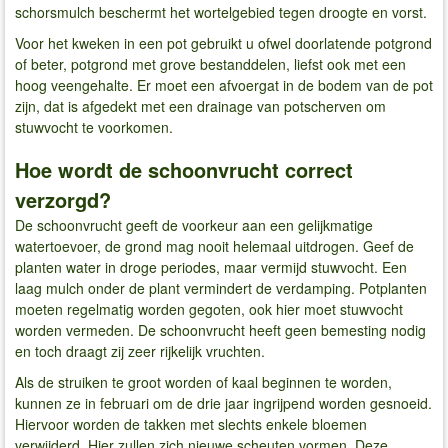
schorsmulch beschermt het wortelgebied tegen droogte en vorst.
Voor het kweken in een pot gebruikt u ofwel doorlatende potgrond
of beter, potgrond met grove bestanddelen, liefst ook met een
hoog veengehalte. Er moet een afvoergat in de bodem van de pot
zijn, dat is afgedekt met een drainage van potscherven om
stuwvocht te voorkomen.
Hoe wordt de schoonvrucht correct
verzorgd?
De schoonvrucht geeft de voorkeur aan een gelijkmatige
watertoevoer, de grond mag nooit helemaal uitdrogen. Geef de
planten water in droge periodes, maar vermijd stuwvocht. Een
laag mulch onder de plant vermindert de verdamping. Potplanten
moeten regelmatig worden gegoten, ook hier moet stuwvocht
worden vermeden. De schoonvrucht heeft geen bemesting nodig
en toch draagt ​​zij zeer rijkelijk vruchten.
Als de struiken te groot worden of kaal beginnen te worden,
kunnen ze in februari om de drie jaar ingrijpend worden gesnoeid.
Hiervoor worden de takken met slechts enkele bloemen
verwijderd. Hier zullen zich nieuwe scheuten vormen. Deze