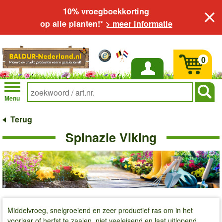
10% vroegboekkorting
op alle planten!*
> meer informatie
0
Inloggen
Menu
Terug
Spinazie Viking
Middelvroeg, snelgroeiend en zeer productief ras om in het
voorjaar of herfst te zaaien, niet veeleisend en laat uitlopend.