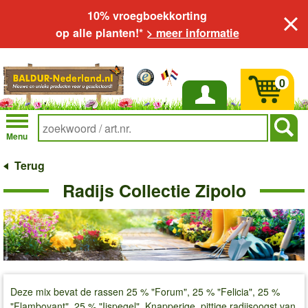
10% vroegboekkorting
op alle planten!*
> meer informatie
0
Inloggen
Menu
Terug
Radijs Collectie Zipolo
Deze mix bevat de rassen 25 % "Forum", 25 % "Felicia", 25 %
"Flamboyant", 25 % "Ijspegel". Knapperige, pittige radijsoogst van