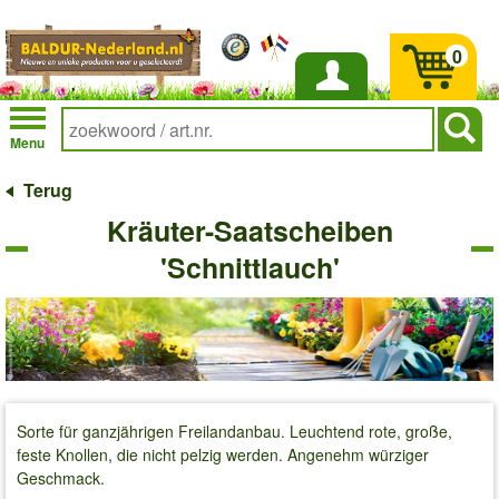
0
Inloggen
Menu
Terug
Kräuter-Saatscheiben
'Schnittlauch'
Sorte für ganzjährigen Freilandanbau. Leuchtend rote, große,
feste Knollen, die nicht pelzig werden. Angenehm würziger
Geschmack.