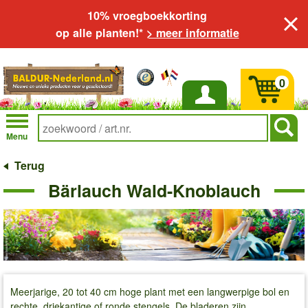
10% vroegboekkorting
op alle planten!*
> meer informatie
0
Inloggen
Menu
Terug
Bärlauch Wald-Knoblauch
Meerjarige, 20 tot 40 cm hoge plant met een langwerpige bol en
rechte, driekantige of ronde stengels. De bladeren zijn