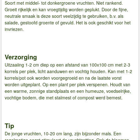
Soort met middel- tot donkergroene vruchten. Niet rankend.
Groeit rijkelijk en kan vroegtijdig worden geplukt. Door de fijne,
neutrale smaak is deze soort veelzijdig te gebruiken, b.v. als
salade, gestoofd groente of gevuld. Het is ook geschikt voor het
invriezen.
Verzorging
Uitzaaiing 1-2 cm diep op een afstand van 100x100 cm met 2-3
korrels per plek, licht aanduwen en vochtig houden. Kan met 1-2
korrels/pot ook worden voorgegroeid en na de laatste vorst
worden uitgeplant. Op een plant per plek verspenen. Houdt van
een warme, zonnige standplaats en een humeuze, voedselrijke,
vochtige bodem, die met stalmest of compost werd bemest.
Tip
De jonge vruchten, 10-20 cm lang, zijn bijzonder mals. Een
regelmatige oogst stimuleert de vruchtzetting. Ook de bloemen