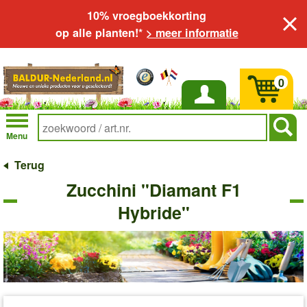
10% vroegboekkorting
op alle planten!*
> meer informatie
0
Inloggen
Menu
Terug
Zucchini "Diamant F1
Hybride"